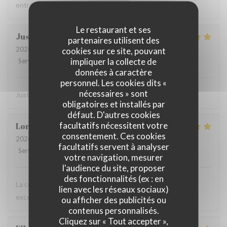
entrées, 2 plats à 100 euros, je ne reviendrai plus.
Le restaurant et ses
Justine
D
partenaires utilisent des
2026-07-08
- 20:30 - Couverts 2
cookies sur ce site, pouvant
impliquer la collecte de
Service
:
5
/5
Ambiance
:
5
/5
Cuisine
:
5
/5
Qualité / Prix
:
5
/5
données à caractère
personnel. Les cookies dits «
nécessaires » sont
Juste parfait ! Service & plat délicieux
obligatoires et installés par
défaut. D'autres cookies
facultatifs nécessitent votre
Lorena
M
consentement. Ces cookies
2026-07-07
- 19:30 - Couverts 4
facultatifs servent à analyser
Service
:
5
/5
Ambiance
:
5
/5
Cuisine
:
5
/5
Qualité / Prix
:
5
/5
votre navigation, mesurer
l'audience du site, proposer
des fonctionnalités (ex : en
La comida estaba muy buena, el vino rico y una atención
lien avec les réseaux sociaux)
excelente. Lo recomiendo 100%.
ou afficher des publicités ou
contenus personnalisés.
Cliquez sur « Tout accepter »,