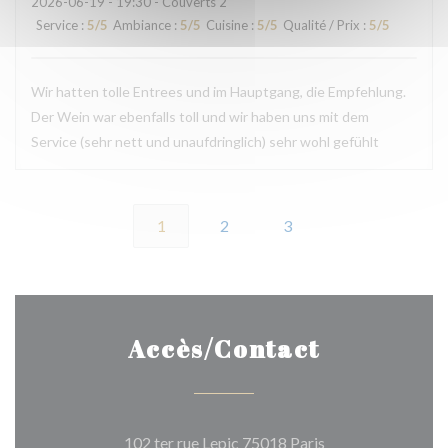
2026-06-19
- 19:30 - Couverts 2
Service
:
5
/5
Ambiance
:
5
/5
Cuisine
:
5
/5
Qualité / Prix
:
5
/5
Wir hatten tolle Entrees und im Hauptgang, die Empfehlung.
Der Wein war ebenfalls toll und wir haben uns mit dem
Service (sehr nett und unaufdringlich) sehr wohl gefühlt
1
2
3
Accès/Contact
((ouvre une nouvel
102 ter rue Lepic 75018 Paris