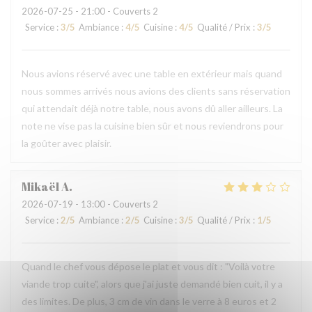
2026-07-25
- 21:00 - Couverts 2
Service
:
3
/5
Ambiance
:
4
/5
Cuisine
:
4
/5
Qualité / Prix
:
3
/5
Nous avions réservé avec une table en extérieur mais quand
nous sommes arrivés nous avions des clients sans réservation
qui attendait déjà notre table, nous avons dû aller ailleurs. La
note ne vise pas la cuisine bien sûr et nous reviendrons pour
la goûter avec plaisir.
Mikaël
A
2026-07-19
- 13:00 - Couverts 2
Service
:
2
/5
Ambiance
:
2
/5
Cuisine
:
3
/5
Qualité / Prix
:
1
/5
Quand le chef vous dépose le plat et vous dit : "Voilà votre
viande trop cuite", alors que j'ai juste demandé bien cuit, il y a
des limites. De plus, 3 cm de vin dans le verre à 8 euros et 2