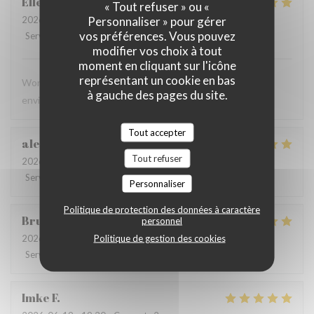
Ellen
C
« Tout refuser » ou «
Personnaliser » pour gérer
2026-06-28
- 13:00 - Couverts 4
vos préférences. Vous pouvez
Service
:
5
/5
Ambiance
:
5
/5
Cuisine
:
5
/5
Qualité / Prix
:
5
/5
modifier vos choix à tout
moment en cliquant sur l'icône
représentant un cookie en bas
Wonderful meal, excellent service, and a beautiful
à gauche des pages du site.
environment. We will definitely be back!
Tout accepter
alessandra
N
Tout refuser
2026-06-23
- 20:00 - Couverts 4
Service
:
5
/5
Ambiance
:
4
/5
Cuisine
:
5
/5
Qualité / Prix
:
4
/5
Personnaliser
Politique de protection des données à caractère
Bruce
L
personnel
Politique de gestion des cookies
2026-06-20
- 21:30 - Couverts 2
Service
:
5
/5
Ambiance
:
5
/5
Cuisine
:
5
/5
Qualité / Prix
:
5
/5
Imke
F