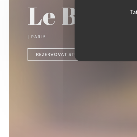
Le Bon, l
Tat
|
PARIS
REZERVOVAT STŮL