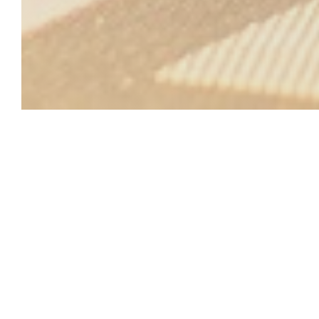
Le Bon, la Butt
Le Bon, Butte se nachází jen pár metrů od Moulin de 
je barová restaurace Montmart
Kuchyně, která spojuje čistou francouzskou trad