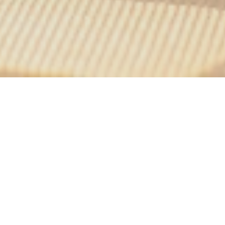
e
la galette, dobré, butte
re.
ici s autentickými a