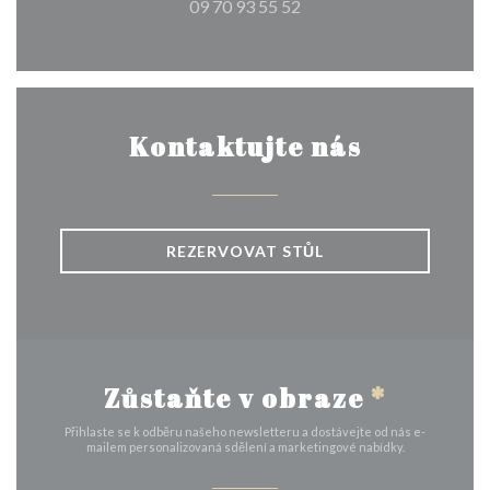
09 70 93 55 52
Kontaktujte nás
REZERVOVAT STŮL
Zůstaňte v obraze
*
Přihlaste se k odběru našeho newsletteru a dostávejte od nás e-
mailem personalizovaná sdělení a marketingové nabídky.