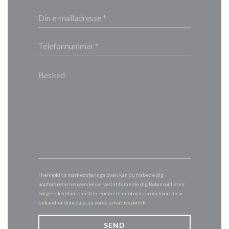
I henhold til markedsføringsloven kan du frabede dig
uopfordrede henvendelser ved at tilmelde dig Robinsonlisten:
borger.dk/robinsonlisten
. For mere information om hvordan vi
behandler dine data, se vores
privatlivspolitik
.