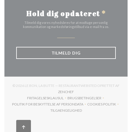
Hold dig opdateret
*
Tilmeld dig vores nyhedsbrev for at modtage personlig
kommunikation og markedsføringstilbud via e-mail fra os.
TILMELD DIG
© 2026 LE BON, LA BUTTE — RESTAURANTWEBSTED OPRETTET AF
((ÅBNER I ET NYT VINDUE))
ZENCHEF
FRITAGELSESKLAUSUL
BRUGSBETINGELSER
((ÅBNER I ET NYT VINDUE))
((ÅBNER I ET NYT VINDUE))
POLITIK FOR BESKYTTELSE AF PERSONDATA
COOKIES POLITIK
((ÅBNER I ET NYT VINDUE))
((ÅBNER I ET NYT
TILGAENGELIGHED
((ÅBNER I ET NYT VINDUE))