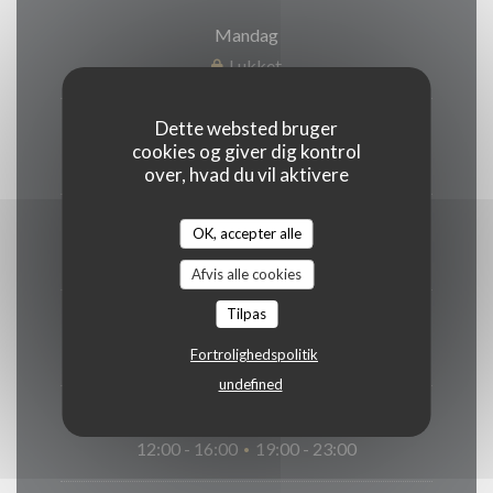
Mandag
Lukket
Dette websted bruger
Tir
-
Ons
cookies og giver dig kontrol
19:00 - 00:00
over, hvad du vil aktivere
Torsdag
OK, accepter alle
19:00 - 15:00
Afvis alle cookies
Tilpas
Fre
-
Lor
12:00 - 15:00
19:00 - 00:00
Fortrolighedspolitik
•
undefined
Søndag
12:00 - 16:00
19:00 - 23:00
•