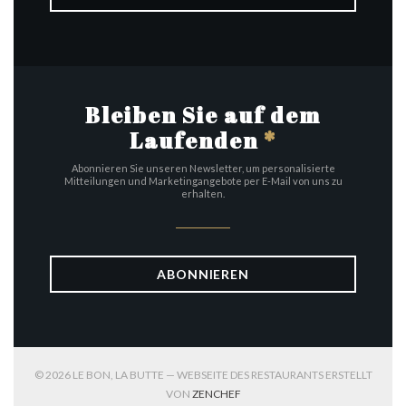
Bleiben Sie auf dem
Laufenden
*
Abonnieren Sie unseren Newsletter, um personalisierte
Mitteilungen und Marketingangebote per E-Mail von uns zu
erhalten.
ABONNIEREN
© 2026 LE BON, LA BUTTE — WEBSEITE DES RESTAURANTS ERSTELLT
((ÖFFNET EIN NEUES FENSTER))
VON
ZENCHEF