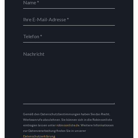
Gemäß den Datenschutzbestimmungen haben Sie das Recht,
Werbeanrufe abzulehnen. Sie können sich in die Robinsonliste
eintragen lassen unter
robinsonliste.de
. Weitere Informationen
zur Datenverarbeitung finden Sie in unserer
Datenschutzerklärung
.