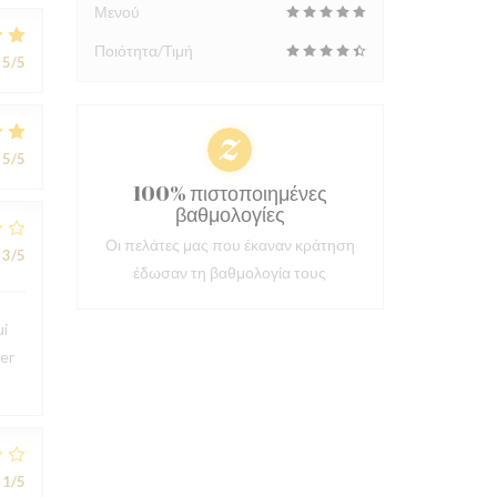
Μενού
Ποιότητα/Τιμή
5
/5
5
/5
100% πιστοποιημένες
βαθμολογίες
Οι πελάτες μας που έκαναν κράτηση
3
/5
έδωσαν τη βαθμολογία τους
ui
ter
1
/5