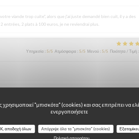
otre viande trop cuite", alors que j'ai juste demandé bien cuit, il y a des
 2 entrées, 2 plats à 100 euros, je ne reviendrai plus.
Υπηρεσία
:
5
/5
Ατμόσφαιρα
:
5
/5
Μενού
:
5
/5
Ποιότητα / Τιμή
:
Υπηρεσία
:
5
/5
Ατμόσφαιρα
:
5
/5
Μενού
:
5
/5
Ποιότητα / Τιμή
:
 χρησιμοποιεί "μπισκότα" (cookies) και σας επιτρέπει να ελέ
ενεργοποιήσετε
ción excelente. Lo recomiendo 100%.
K, αποδοχή όλων
Απόρριψε όλα τα "μπισκότα" (cookies)
Εξατομίκε
Πολιτική απορρήτου