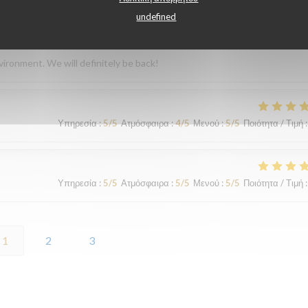
undefined
Υπηρεσία
:
5
/5
Ατμόσφαιρα
:
5
/5
Μενού
:
5
/5
Ποιότητα / Τιμή
:
vironment. We will definitely be back!
Υπηρεσία
:
5
/5
Ατμόσφαιρα
:
4
/5
Μενού
:
5
/5
Ποιότητα / Τιμή
:
Υπηρεσία
:
5
/5
Ατμόσφαιρα
:
5
/5
Μενού
:
5
/5
Ποιότητα / Τιμή
:
1
2
3