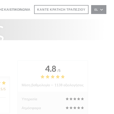
ΗΣ ΚΑΙ ΕΠΙΚΟΙΝΩΝΊΑ
ΚΆΝΤΕ ΚΡΆΤΗΣΗ ΤΡΑΠΕΖΙΟΎ
EL
ς
4.8
/5
Μέση βαθμολογία —
1138 αξιολογήσεις
5
/5
Υπηρεσία
Ατμόσφαιρα