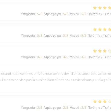
Υπηρεσία
:
5
/5
Ατμόσφαιρα
:
5
/5
Μενού
:
5
/5
Ποιότητα / Τιμή
:
Υπηρεσία
:
5
/5
Ατμόσφαιρα
:
5
/5
Μενού
:
5
/5
Ποιότητα / Τιμή
:
Υπηρεσία
:
3
/5
Ατμόσφαιρα
:
4
/5
Μενού
:
4
/5
Ποιότητα / Τιμή
:
s quand nous sommes arrivés nous avions des clients sans réservation q
s. La note ne vise pas la cuisine bien sûr et nous reviendrons pour la goû
Υπηρεσία
:
2
/5
Ατμόσφαιρα
:
2
/5
Μενού
:
3
/5
Ποιότητα / Τιμή
: