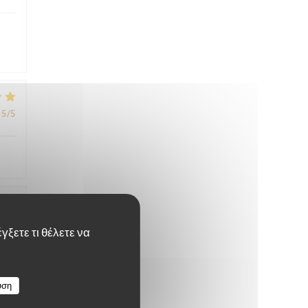
5
/5
5
/5
γξετε τι θέλετε να
υση