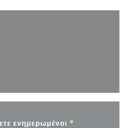
παράθυρο))
ετε ενημερωμένοι
*