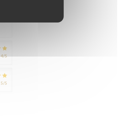
5
/5
4
/5
5
/5