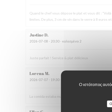
Quand le chef vous dépose le plat et vous dit : "Voilà v
limites. De plus, 3 cm de vin dans le verre à 8 euros et
Justine
D
2026-07-08
- 20:30 - καλεσμένοι 2
Juste parfait ! Service & plat délicieux
Lorena
M
2026-07-07
- 19:30 - καλεσμένοι 4
Ο ιστότοπος αυτός
La comida estaba muy buena, el vino rico y una aten
O