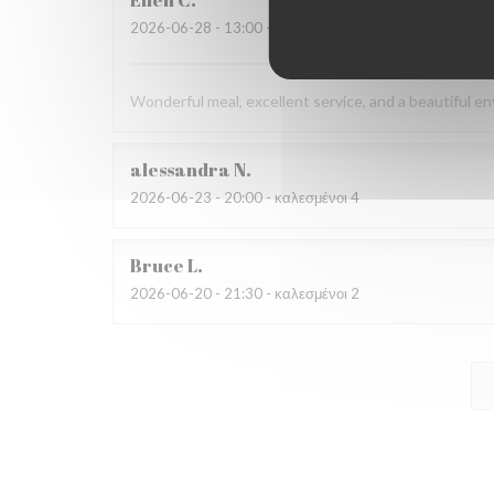
Ellen
C
2026-06-28
- 13:00 - καλεσμένοι 4
Wonderful meal, excellent service, and a beautiful en
alessandra
N
2026-06-23
- 20:00 - καλεσμένοι 4
Bruce
L
2026-06-20
- 21:30 - καλεσμένοι 2