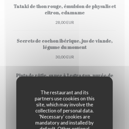
Tataki de thon rouge, émulsion de physalis et
citron, edamame
28,00 EUR
Secrets de cochon ibérique, jus de viande,
légume du moment
30,00 EUR
Pintade rôtie, sauce à l estragon, purée de
carotte et kalamansi , brocoli
25,00 EUR
The restaurant and its
partners use cookies on this
site, which may involve the
Fromage
collection of personal data.
'Necessary' cookies are
mandatory and installed by
default. Other optional