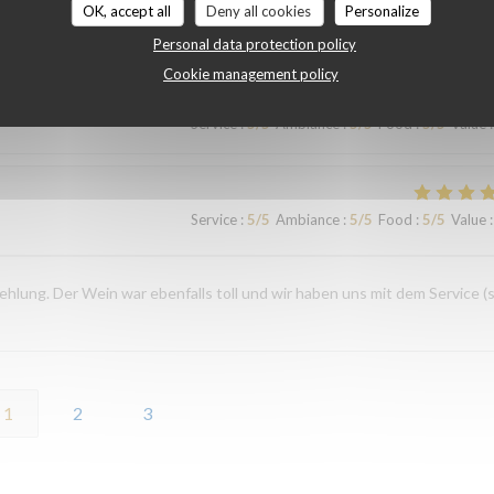
OK, accept all
Deny all cookies
Personalize
Service
:
5
/5
Ambiance
:
4
/5
Food
:
5
/5
Value
:
Personal data protection policy
Cookie management policy
Service
:
5
/5
Ambiance
:
5
/5
Food
:
5
/5
Value
:
Service
:
5
/5
Ambiance
:
5
/5
Food
:
5
/5
Value
:
ehlung. Der Wein war ebenfalls toll und wir haben uns mit dem Service (
1
2
3