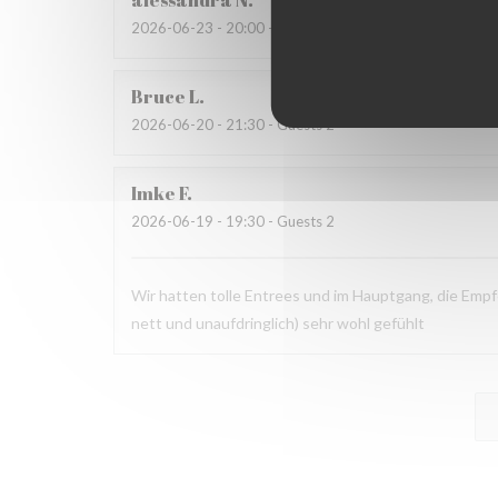
alessandra
N
2026-06-23
- 20:00 - Guests 4
Bruce
L
2026-06-20
- 21:30 - Guests 2
Imke
F
2026-06-19
- 19:30 - Guests 2
Wir hatten tolle Entrees und im Hauptgang, die Empf
nett und unaufdringlich) sehr wohl gefühlt