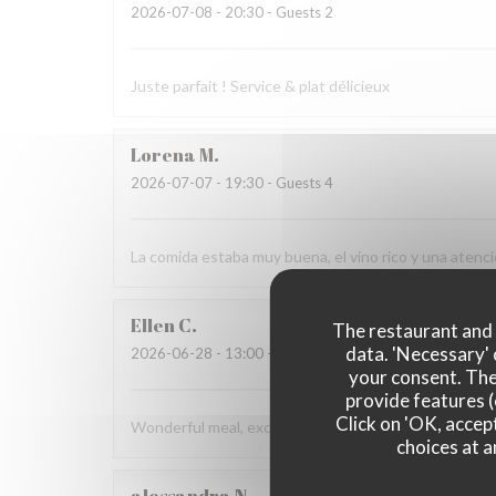
2026-07-08
- 20:30 - Guests 2
Juste parfait ! Service & plat délicieux
Lorena
M
2026-07-07
- 19:30 - Guests 4
La comida estaba muy buena, el vino rico y una aten
Ellen
C
The restaurant and i
data. 'Necessary' 
2026-06-28
- 13:00 - Guests 4
your consent. The
provide features (
Click on 'OK, accept
Wonderful meal, excellent service, and a beautiful en
choices at a