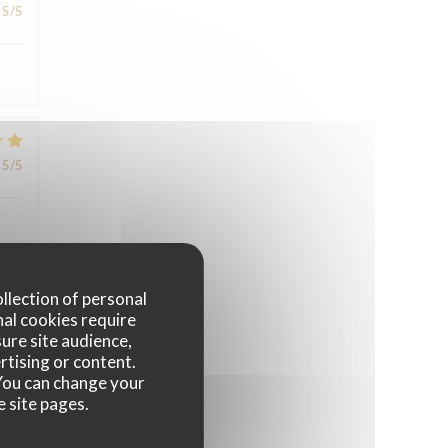
5
/5
5
/5
ollection of personal
nal cookies require
5
/5
ure site audience,
rtising or content.
. You can change your
e site pages.