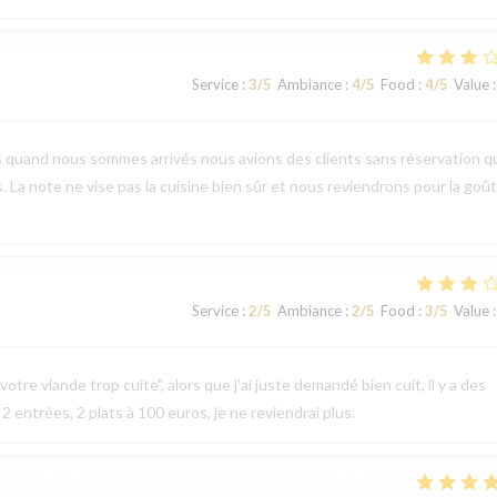
Service
:
3
/5
Ambiance
:
4
/5
Food
:
4
/5
Value
:
s quand nous sommes arrivés nous avions des clients sans réservation q
s. La note ne vise pas la cuisine bien sûr et nous reviendrons pour la goû
Service
:
2
/5
Ambiance
:
2
/5
Food
:
3
/5
Value
:
otre viande trop cuite", alors que j'ai juste demandé bien cuit, il y a des
 2 entrées, 2 plats à 100 euros, je ne reviendrai plus.