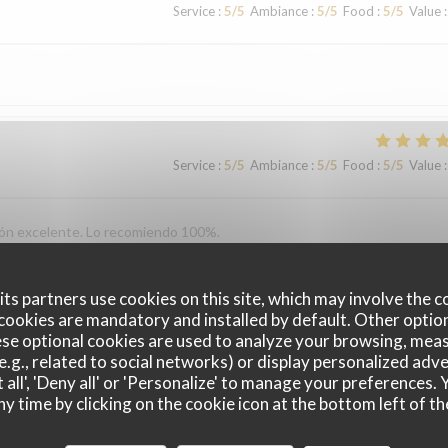
Service
:
5
/5
Ambiance
:
5
/5
Food
:
5
/5
Value
:
Service
:
5
/5
Ambiance
:
5
/5
Food
:
5
/5
Value
:
ción excelente. Lo recomiendo 100%.
ts partners use cookies on this site, which may involve the c
cookies are mandatory and installed by default. Other optio
Service
:
5
/5
Ambiance
:
5
/5
Food
:
5
/5
Value
:
se optional cookies are used to analyze your browsing, meas
e.g., related to social networks) or display personalized adve
 all', 'Deny all' or 'Personalize' to manage your preferences
vironment. We will definitely be back!
ny time by clicking on the cookie icon at the bottom left of th