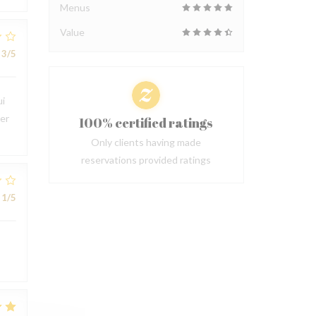
Menus
Value
3
/5
ui
ter
100% certified ratings
Only clients having made
reservations provided ratings
1
/5