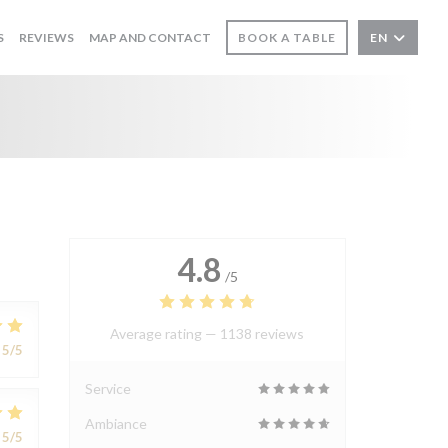
S
REVIEWS
MAP AND CONTACT
BOOK A TABLE
EN
4.8
/5
Average rating —
1138 reviews
5
/5
Service
Ambiance
5
/5