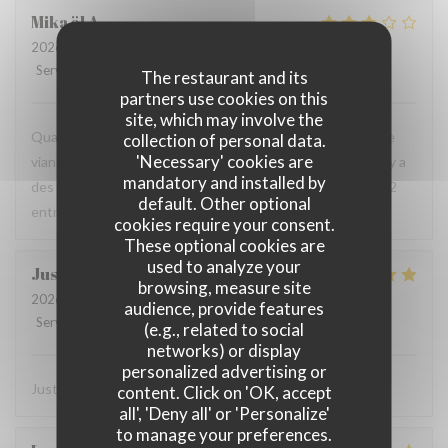
Mikaël
A
2026-07-19
- 13:00 - Guests 2
Service
:
2
/5
Ambiance
:
2
/5
Food
:
3
/5
Value
:
1
/5
The restaurant and its
partners use cookies on this
site, which may involve the
Quand le chef vous dépose le plat et vous dit : "Voilà votre
collection of personal data.
'Necessary' cookies are
viande trop cuite", alors que j'ai juste demandé bien cuit, il y a
mandatory and installed by
des limites. De plus, 3 cm de vin dans le verre à 8 euros et 2
default. Other optional
entrées, 2 plats à 100 euros, je ne reviendrai plus.
cookies require your consent.
These optional cookies are
used to analyze your
Justine
D
browsing, measure site
2026-07-08
- 20:30 - Guests 2
audience, provide features
Service
:
5
/5
Ambiance
:
5
/5
Food
:
5
/5
Value
:
5
/5
(e.g., related to social
networks) or display
personalized advertising or
Juste parfait ! Service & plat délicieux
content. Click on 'OK, accept
all', 'Deny all' or 'Personalize'
to manage your preferences.