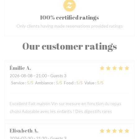
100% certified ratings
Only clients having made reservations provided ratings
Our customer ratings
Émilie
A
2026-08-08
- 21:00 - Guests 3
Service
:
5
/5
Ambiance
:
5
/5
Food
:
5
/5
Value
:
5
/5
Excellent Fait maison Vin sur mesure en fonction du repas
choisi Adorable avec les enfants ! Des digestifs rares
Elisabeth
A
2026-07-30
- 21:30 - Guests 3