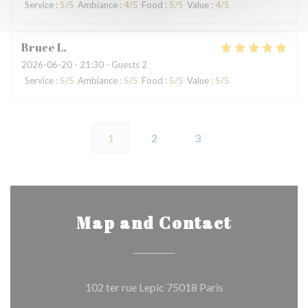
Service
:
5
/5
Ambiance
:
4
/5
Food
:
5
/5
Value
:
4
/5
Bruce
L
2026-06-20
- 21:30 - Guests 2
Service
:
5
/5
Ambiance
:
5
/5
Food
:
5
/5
Value
:
5
/5
1
2
3
Map and Contact
((opens in a new 
102 ter rue Lepic 75018 Paris