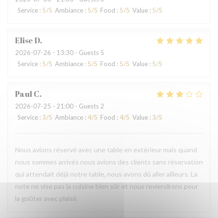
Service
:
5
/5
Ambiance
:
5
/5
Food
:
5
/5
Value
:
5
/5
Elise
D
2026-07-26
- 13:30 - Guests 5
Service
:
5
/5
Ambiance
:
5
/5
Food
:
5
/5
Value
:
5
/5
Paul
C
2026-07-25
- 21:00 - Guests 2
Service
:
3
/5
Ambiance
:
4
/5
Food
:
4
/5
Value
:
3
/5
Nous avions réservé avec une table en extérieur mais quand
nous sommes arrivés nous avions des clients sans réservation
qui attendait déjà notre table, nous avons dû aller ailleurs. La
note ne vise pas la cuisine bien sûr et nous reviendrons pour
la goûter avec plaisir.