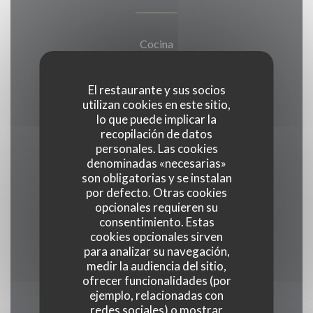
Cocina
Francesa
El restaurante y sus socios
utilizan cookies en este sitio,
Tipo de negocio
lo que puede implicar la
Neo-bistrot
recopilación de datos
personales. Las cookies
denominadas «necesarias»
Servicios
son obligatorias y se instalan
Pedido para Llevar
por defecto. Otras cookies
opcionales requieren su
consentimiento. Estas
Métodos de pago
cookies opcionales sirven
Efectivo, Visa, Tarjeta de Crédito
para analizar su navegación,
medir la audiencia del sitio,
ofrecer funcionalidades (por
ejemplo, relacionadas con
redes sociales) o mostrar