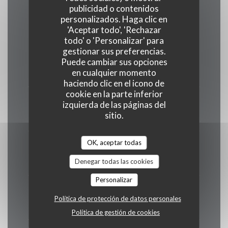
Horario de apertura
publicidad o contenidos
personalizados. Haga clic en
'Aceptar todo', 'Rechazar
todo' o 'Personalizar' para
gestionar sus preferencias.
Lunes
Puede cambiar sus opciones
Cerrado
en cualquier momento
haciendo clic en el icono de
cookie en la parte inferior
Mar
-
Mie
izquierda de las páginas del
sitio.
19:00 - 00:00
OK, aceptar todas
Jueves
19:00 - 15:00
Denegar todas las cookies
Personalizar
Vie
-
Sab
Política de protección de datos personales
12:00 - 15:00
19:00 - 00:00
•
Política de gestión de cookies