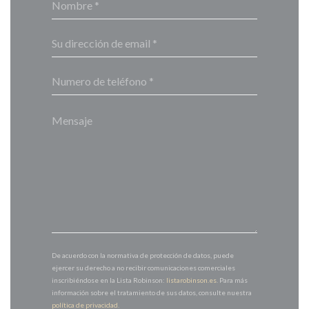
De acuerdo con la normativa de protección de datos, puede
ejercer su derecho a no recibir comunicaciones comerciales
inscribiéndose en la Lista Robinson:
listarobinson.es
. Para más
información sobre el tratamiento de sus datos, consulte nuestra
política de privacidad
.