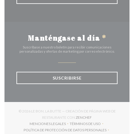
Manténgase al día
*
Suscríbase a nuestro boletín para recibir comunicaciones
personalizadas y ofertas de marketing por correo electrónico.
SUSCRIBIRSE
© 2026 LE BON, LA BUTTE — CREACIÓN DE PÁGINA WEB DE
((ABRE EN UNA NUEVA V
RESTAURANTE CON
ZENCHEF
MENCIONES LEGALES
TÉRMINOS DE USO
((ABRE EN UNA NUEVA VENTANA))
((ABRE EN UNA NUEVA VENT
POLÍTICA DE PROTECCIÓN DE DATOS PERSONALES
((ABRE EN UNA NUEVA VENTANA))