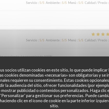
Servicio
:
5
/5
Ambiente
:
5
/5
Menú
:
5
/5
Calidad / Precio
:
Servicio
:
5
/5
Ambiente
:
5
/5
Menú
:
5
/5
Calidad / Precio
:
ción excelente. Lo recomiendo 100%.
us socios utilizan cookies en este sitio, lo que puede implicar
as cookies denominadas «necesarias» son obligatorias y se i
Servicio
:
5
/5
Ambiente
:
5
/5
Menú
:
5
/5
Calidad / Precio
:
nales requieren su consentimiento. Estas cookies opcionales 
ir la audiencia del sitio, ofrecer funcionalidades (por ejempl
o mostrar publicidad o contenidos personalizados. Haga clic e
vironment. We will definitely be back!
 'Personalizar' para gestionar sus preferencias. Puede cambi
ciendo clic en el icono de cookie en la parte inferior izquier
sitio.