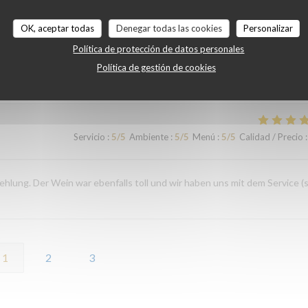
Servicio
:
5
/5
Ambiente
:
4
/5
Menú
:
5
/5
Calidad / Precio
:
OK, aceptar todas
Denegar todas las cookies
Personalizar
Política de protección de datos personales
Política de gestión de cookies
Servicio
:
5
/5
Ambiente
:
5
/5
Menú
:
5
/5
Calidad / Precio
:
Servicio
:
5
/5
Ambiente
:
5
/5
Menú
:
5
/5
Calidad / Precio
:
ehlung. Der Wein war ebenfalls toll und wir haben uns mit dem Service (
1
2
3