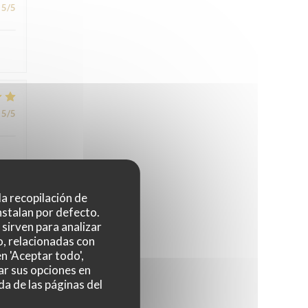
5
/5
5
/5
 la recopilación de
nstalan por defecto.
5
/5
sirven para analizar
o, relacionadas con
n 'Aceptar todo',
ar sus opciones en
da de las páginas del