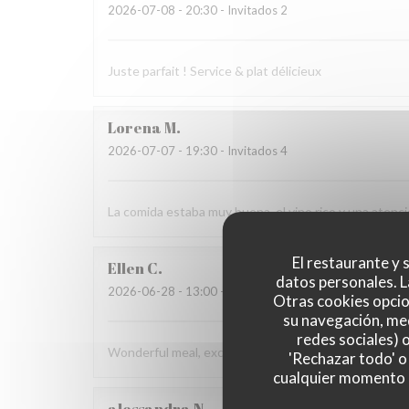
2026-07-08
- 20:30 - Invitados 2
Juste parfait ! Service & plat délicieux
Lorena
M
2026-07-07
- 19:30 - Invitados 4
La comida estaba muy buena, el vino rico y una aten
El restaurante y s
Ellen
C
datos personales. L
2026-06-28
- 13:00 - Invitados 4
Otras cookies opcio
su navegación, med
redes sociales) 
Wonderful meal, excellent service, and a beautiful en
'Rechazar todo' o
cualquier momento ha