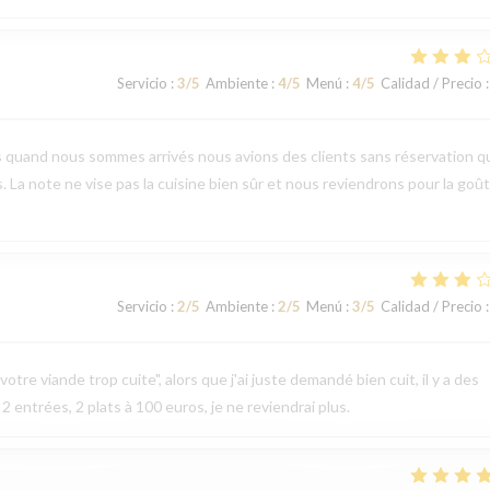
Servicio
:
3
/5
Ambiente
:
4
/5
Menú
:
4
/5
Calidad / Precio
:
s quand nous sommes arrivés nous avions des clients sans réservation q
s. La note ne vise pas la cuisine bien sûr et nous reviendrons pour la goû
Servicio
:
2
/5
Ambiente
:
2
/5
Menú
:
3
/5
Calidad / Precio
:
otre viande trop cuite", alors que j'ai juste demandé bien cuit, il y a des
 2 entrées, 2 plats à 100 euros, je ne reviendrai plus.