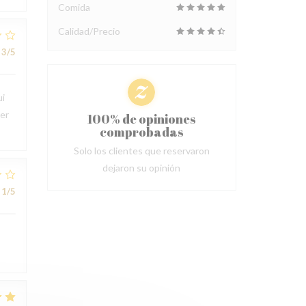
Comida
Calidad/Precio
3
/5
ui
ter
100% de opiniones
comprobadas
Solo los clientes que reservaron
dejaron su opinión
1
/5