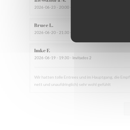
alessandra
N
2026-06-23
- 20:00 - Invitados 4
Bruce
L
2026-06-20
- 21:30 - Invitados 2
Imke
F
2026-06-19
- 19:30 - Invitados 2
Wir hatten tolle Entrees und im Hauptgang, die Empf
nett und unaufdringlich) sehr wohl gefühlt