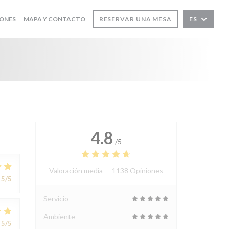
IONES
MAPA Y CONTACTO
RESERVAR UNA MESA
ES
4.8
/5
Valoración media —
1138 Opiniones
5
/5
Servicio
Ambiente
5
/5