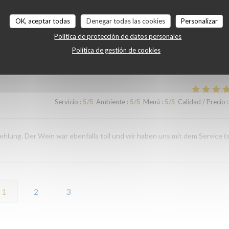
Servicio
:
5
/5
Ambiente
:
4
/5
Menú
:
5
/5
Calidad / Precio
:
OK, aceptar todas
Denegar todas las cookies
Personalizar
Política de protección de datos personales
Política de gestión de cookies
Servicio
:
5
/5
Ambiente
:
5
/5
Menú
:
5
/5
Calidad / Precio
:
Servicio
:
5
/5
Ambiente
:
5
/5
Menú
:
5
/5
Calidad / Precio
:
ehlung. Der Wein war ebenfalls toll und wir haben uns mit dem Service (
1
2
3