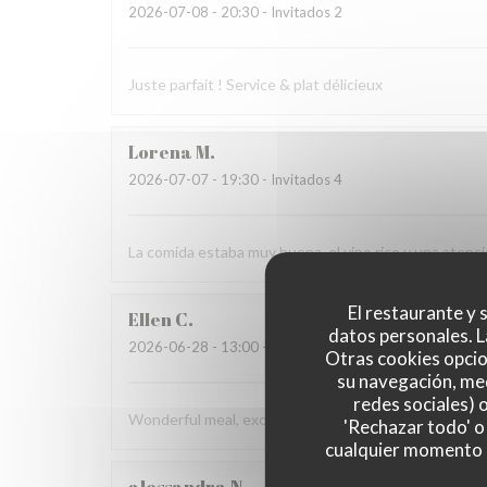
2026-07-08
- 20:30 - Invitados 2
Juste parfait ! Service & plat délicieux
Lorena
M
2026-07-07
- 19:30 - Invitados 4
La comida estaba muy buena, el vino rico y una aten
El restaurante y s
Ellen
C
datos personales. L
2026-06-28
- 13:00 - Invitados 4
Otras cookies opcio
su navegación, med
redes sociales) 
Wonderful meal, excellent service, and a beautiful en
'Rechazar todo' o
cualquier momento ha