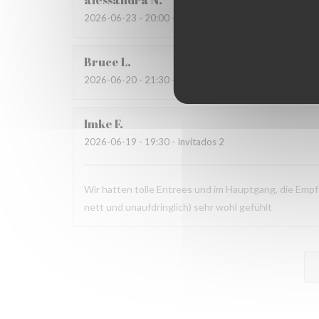
alessandra
N
2026-06-23
- 20:00 - Invitados 4
Bruce
L
2026-06-20
- 21:30 - Invitados 2
Imke
F
2026-06-19
- 19:30 - Invitados 2
Wir hatten tolle Entrees und im Hauptgang, die Empf
nett und unaufdringlich) sehr wohl gefühlt