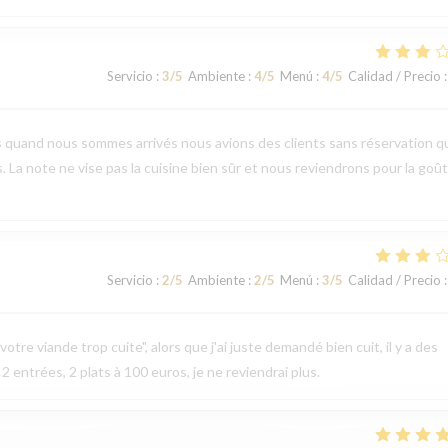
Servicio
:
3
/5
Ambiente
:
4
/5
Menú
:
4
/5
Calidad / Precio
:
s quand nous sommes arrivés nous avions des clients sans réservation q
s. La note ne vise pas la cuisine bien sûr et nous reviendrons pour la goû
Servicio
:
2
/5
Ambiente
:
2
/5
Menú
:
3
/5
Calidad / Precio
:
otre viande trop cuite", alors que j'ai juste demandé bien cuit, il y a des
 2 entrées, 2 plats à 100 euros, je ne reviendrai plus.