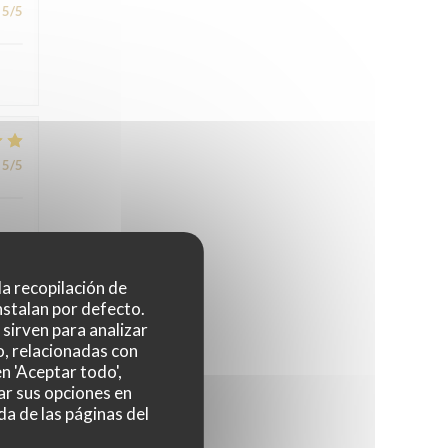
5
/5
5
/5
 la recopilación de
nstalan por defecto.
5
/5
sirven para analizar
o, relacionadas con
n 'Aceptar todo',
ar sus opciones en
da de las páginas del