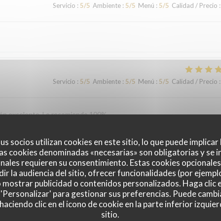
Servicio
:
5
/5
Ambiente
:
5
/5
Menú
:
5
/5
Calidad / Precio
:
Servicio
:
5
/5
Ambiente
:
5
/5
Menú
:
5
/5
Calidad / Precio
:
ción excelente. Lo recomiendo 100%.
us socios utilizan cookies en este sitio, lo que puede implicar
as cookies denominadas «necesarias» son obligatorias y se i
Servicio
:
5
/5
Ambiente
:
5
/5
Menú
:
5
/5
Calidad / Precio
:
nales requieren su consentimiento. Estas cookies opcionales 
ir la audiencia del sitio, ofrecer funcionalidades (por ejempl
o mostrar publicidad o contenidos personalizados. Haga clic e
vironment. We will definitely be back!
 'Personalizar' para gestionar sus preferencias. Puede cambi
ciendo clic en el icono de cookie en la parte inferior izquier
sitio.