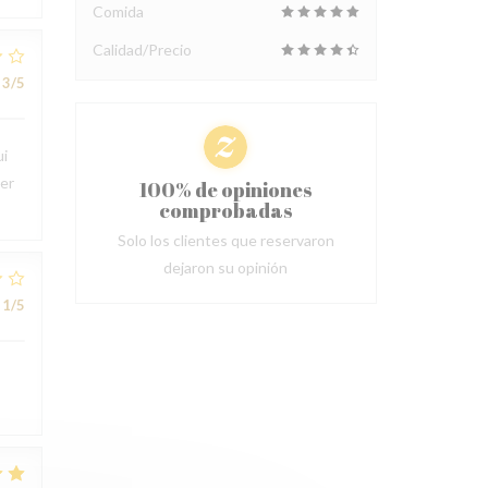
Comida
Calidad/Precio
3
/5
ui
ter
100% de opiniones
comprobadas
Solo los clientes que reservaron
dejaron su opinión
1
/5