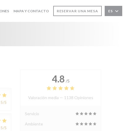
IONES
MAPA Y CONTACTO
RESERVAR UNA MESA
ES
4.8
/5
Valoración media —
1138 Opiniones
5
/5
Servicio
Ambiente
5
/5