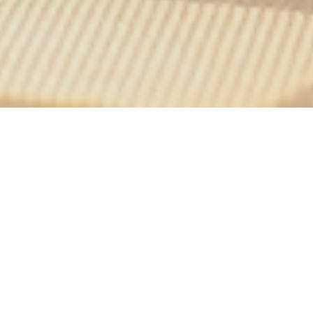
e
ガレットから数メートル
ontmartreです。
バーをブレンドした料