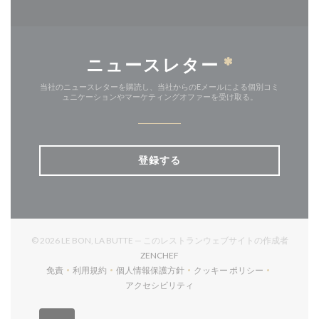
ニュースレター
*
当社のニュースレターを購読し、当社からのEメールによる個別コミ
ュニケーションやマーケティングオファーを受け取る。
登録する
© 2026 LE BON, LA BUTTE — このレストランウェブサイトの作成者
((新しいウィンドウで開きます))
ZENCHEF
免責
利用規約
個人情報保護方針
クッキー ポリシー
((新しいウィンドウで開きます))
((新しいウィンドウで開きます))
((新しいウィンドウで開きます))
((新しいウィンドウで開
アクセシビリティ
((新しいウィンドウで開きます))