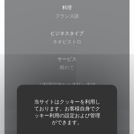
料理
フランス語
ビジネスタイプ
ネオビストロ
サービス
離れて
ご利用可能なお支払い方法
現金, ビザ, カルトブルー
当サイトはクッキーを利用し
ております。お客様自身でク
ッキー利用の設定および管理
ができます。
営業時間