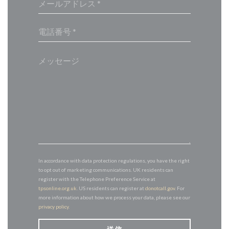
In accordance with data protection regulations, you have the right
to opt out of marketing communications. UK residents can
register with the Telephone Preference Service at
tpsonline.org.uk
. US residents can register at
donotcall.gov
. For
more information about how we process your data, please see our
privacy policy
.