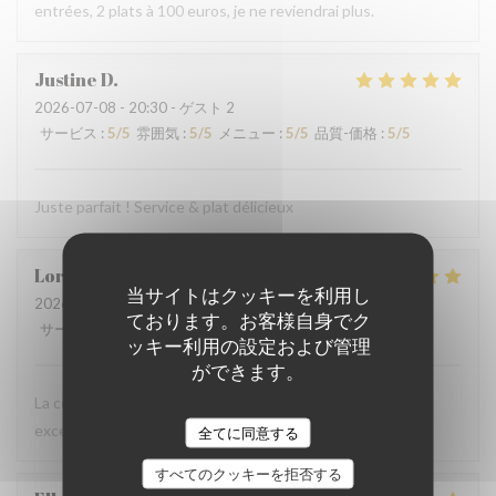
entrées, 2 plats à 100 euros, je ne reviendrai plus.
Justine
D
2026-07-08
- 20:30 - ゲスト 2
サービス
:
5
/5
雰囲気
:
5
/5
メニュー
:
5
/5
品質-価格
:
5
/5
Juste parfait ! Service & plat délicieux
Lorena
M
当サイトはクッキーを利用し
2026-07-07
- 19:30 - ゲスト 4
ております。お客様自身でク
サービス
:
5
/5
雰囲気
:
5
/5
メニュー
:
5
/5
品質-価格
:
5
/5
ッキー利用の設定および管理
ができます。
La comida estaba muy buena, el vino rico y una atención
excelente. Lo recomiendo 100%.
全てに同意する
すべてのクッキーを拒否する