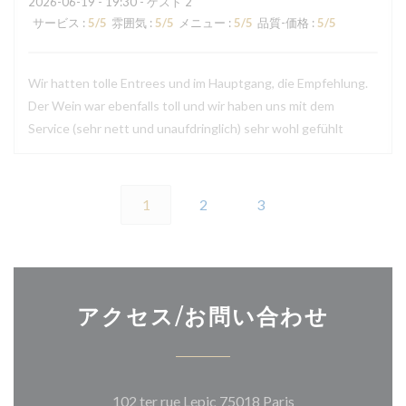
2026-06-19
- 19:30 - ゲスト 2
サービス
:
5
/5
雰囲気
:
5
/5
メニュー
:
5
/5
品質-価格
:
5
/5
Wir hatten tolle Entrees und im Hauptgang, die Empfehlung.
Der Wein war ebenfalls toll und wir haben uns mit dem
Service (sehr nett und unaufdringlich) sehr wohl gefühlt
1
2
3
アクセス/お問い合わせ
((新しいウィンド
102 ter rue Lepic 75018 Paris