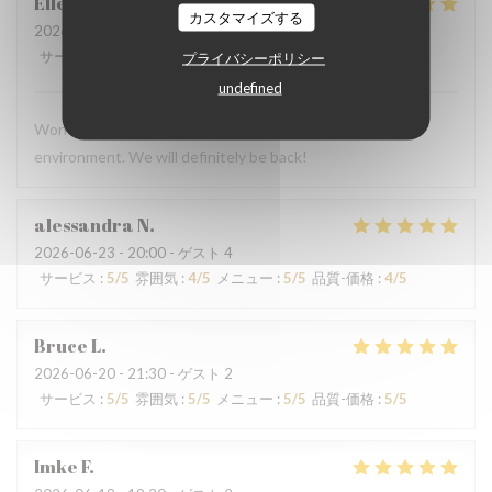
Ellen
C
カスタマイズする
2026-06-28
- 13:00 - ゲスト 4
サービス
:
5
/5
雰囲気
:
5
/5
メニュー
:
5
/5
品質-価格
:
5
/5
プライバシーポリシー
undefined
Wonderful meal, excellent service, and a beautiful
environment. We will definitely be back!
alessandra
N
2026-06-23
- 20:00 - ゲスト 4
サービス
:
5
/5
雰囲気
:
4
/5
メニュー
:
5
/5
品質-価格
:
4
/5
Bruce
L
2026-06-20
- 21:30 - ゲスト 2
サービス
:
5
/5
雰囲気
:
5
/5
メニュー
:
5
/5
品質-価格
:
5
/5
Imke
F