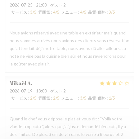
2026-07-25
- 21:00 - ゲスト 2
サービス
:
3
/5
雰囲気
:
4
/5
メニュー
:
4
/5
品質-価格
:
3
/5
Nous avions réservé avec une table en extérieur mais quand
nous sommes arrivés nous avions des clients sans réservation
qui attendait déjà notre table, nous avons dû aller ailleurs. La
note ne vise pas la cuisine bien sûr et nous reviendrons pour
la goûter avec plaisir.
Mikaël
A
2026-07-19
- 13:00 - ゲスト 2
サービス
:
2
/5
雰囲気
:
2
/5
メニュー
:
3
/5
品質-価格
:
1
/5
Quand le chef vous dépose le plat et vous dit : "Voilà votre
viande trop cuite", alors que j'ai juste demandé bien cuit, il y a
des limites. De plus, 3 cm de vin dans le verre à 8 euros et 2