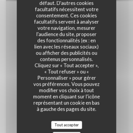
défaut. D'autres cookies
Mousse de camembert et ses mouillettes
facultatifs nécessitent votre
9,00 EUR
consentement. Ces cookies
facultatifs servent à analyser
votre navigation, mesurer
Selection de 4 fromages
l'audience du site, proposer
des fonctionnalités (ex : en
22,00 EUR
lien avec les réseaux sociaux)
ou afficher des publicités ou
contenus personnalisés.
Brillât savarin
Cliquez sur « Tout accepter »,
« Tout refuser » ou «
9,00 EUR
Personnaliser » pour gérer
vos préférences. Vous pouvez
modifier vos choix à tout
Montmartre-Brest
moment en cliquant sur l'icône
un Paris-Brest revisité par le chef
représentant un cookie en bas
GLUTEN
OEUFS
LAIT
à gauche des pages du site.
FRUITS À COQUE
SÉSAME
Tout accepter
11,00 EUR