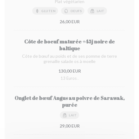
Plat végétarien
GLUTEN
OEUFS
LAIT
26,00 EUR
Côte de boeuf maturée +45j noire de
baltique
Côte de bœuf au poids et de ses pomme de terre
grenaille salade os à moelle
130,00 EUR
13 Euros .
Onglet de bœuf Angus au poivre de Sarawak,
purée
LAIT
29,00 EUR