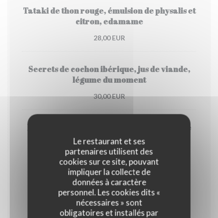
Tataki de thon rouge, émulsion de physalis et
citron, edamame
28,00 EUR
Secrets de cochon ibérique, jus de viande,
légume du moment
30,00 EUR
Pintade rôtie, sauce à l estragon, purée de
carotte et kalamansi , brocoli
Le restaurant et ses
partenaires utilisent des
25,00 EUR
cookies sur ce site, pouvant
impliquer la collecte de
données à caractère
Fromage
personnel. Les cookies dits «
nécessaires » sont
obligatoires et installés par