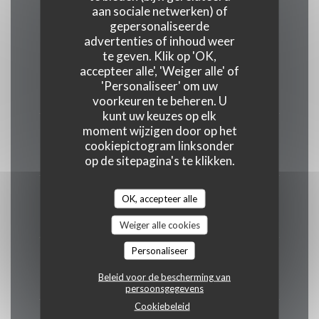
aan sociale netwerken) of
gepersonaliseerde
advertenties of inhoud weer
te geven. Klik op 'OK,
accepteer alle', 'Weiger alle' of
Maandag
'Personaliseer' om uw
Gesloten
voorkeuren te beheren. U
kunt uw keuzes op elk
moment wijzigen door op het
Din
-
Woe
cookiepictogram linksonder
19:00 - 00:00
op de sitepagina's te klikken.
Donderdag
OK, accepteer alle
19:00 - 15:00
Weiger alle cookies
Personaliseer
Vri
-
Zat
Beleid voor de bescherming van
12:00 - 15:00
19:00 - 00:00
•
persoonsgegevens
Cookiebeleid