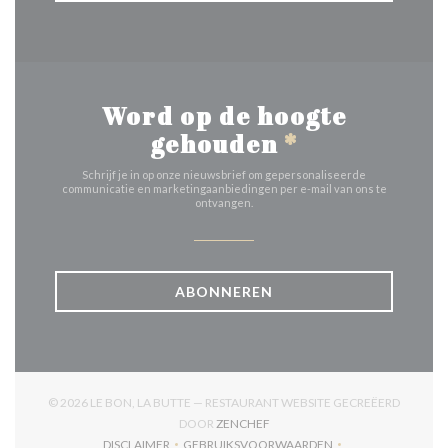
Word op de hoogte
gehouden
*
Schrijf je in op onze nieuwsbrief om gepersonaliseerde
communicatie en marketingaanbiedingen per e-mail van ons te
ontvangen.
ABONNEREN
© 2026 LE BON, LA BUTTE — RESTAURANT WEBSITE GECREËERD
((OPENT IN EEN NIEUW VENSTER
DOOR
ZENCHEF
DISCLAIMER
GEBRUIKSVOORWAARDEN