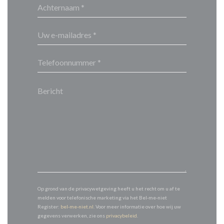
Op grond van de privacywetgeving heeft u het recht om u af te
melden voor telefonische marketing via het Bel-me-niet
Register:
bel-me-niet.nl
. Voor meer informatie over hoe wij uw
gegevens verwerken, zie ons
privacybeleid
.