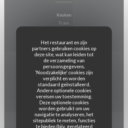
Keuken
Frans
Soort bedrijf
Het restaurant en zijn
Neo-bistrot
partners gebruiken cookies op
deze site, wat kan leiden tot
de verzameling van
Diensten
persoonsgegevens.
'Noodzakelijke' cookies zijn
Take away
verplicht en worden
standaard geïnstalleerd.
Betaalmethoden
Andere optionele cookies
vereisen uw toestemming.
Contant geld, Visa, Debetkaart
Deze optionele cookies
worden gebruikt om uw
navigatie te analyseren, het
sitepubliek te meten, functies
Openingstijden
te bieden (bijv. gerelateerd