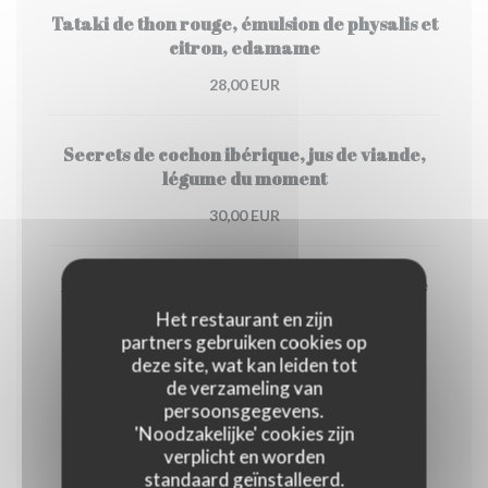
Tataki de thon rouge, émulsion de physalis et
citron, edamame
28,00 EUR
Secrets de cochon ibérique, jus de viande,
légume du moment
30,00 EUR
Pintade rôtie, sauce à l estragon, purée de
carotte et kalamansi , brocoli
Het restaurant en zijn
partners gebruiken cookies op
25,00 EUR
deze site, wat kan leiden tot
de verzameling van
persoonsgegevens.
Fromage
'Noodzakelijke' cookies zijn
verplicht en worden
standaard geïnstalleerd.