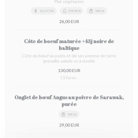
Plat végétarien
GLUTEN
EIEREN
MELK
26,00 EUR
Côte de boeuf maturée +45j noire de
baltique
Côte de bœuf au poids et de ses pomme de terre
grenaille salade os à moelle
130,00 EUR
13 Euros .
Onglet de bœuf Angus au poivre de Sarawak,
purée
MELK
29,00 EUR