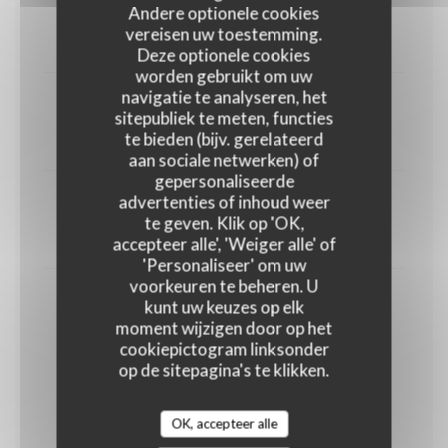
Mousse de camembert et ses mouillettes
Andere optionele cookies
vereisen uw toestemming.
9,00 EUR
Deze optionele cookies
worden gebruikt om uw
navigatie te analyseren, het
Selection de 4 fromages
sitepubliek te meten, functies
te bieden (bijv. gerelateerd
22,00 EUR
aan sociale netwerken) of
gepersonaliseerde
advertenties of inhoud weer
Brillât savarin
te geven. Klik op 'OK,
9,00 EUR
accepteer alle', 'Weiger alle' of
'Personaliseer' om uw
voorkeuren te beheren. U
Montmartre-Brest
kunt uw keuzes op elk
moment wijzigen door op het
un Paris-Brest revisité par le chef
cookiepictogram linksonder
GLUTEN
EIEREN
MELK
NOTEN
op de sitepagina's te klikken.
SESAM
OK, accepteer alle
11,00 EUR