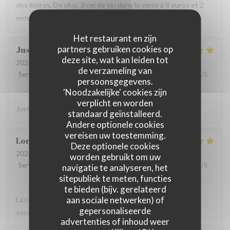
des limites. De plus, 3 cm de vin dans le verre à 8 euros et 2
entrées, 2 plats à 100 euros, je ne reviendrai plus.
Het restaurant en zijn
partners gebruiken cookies op
Justine
D
deze site, wat kan leiden tot
2026-07-08
- 20:30 - Gasten 2
de verzameling van
Service
:
5
/5
Atmosfeer
:
5
/5
Keuken
:
5
/5
Kwaliteit / Prijs
:
5
/5
persoonsgegevens.
'Noodzakelijke' cookies zijn
verplicht en worden
Juste parfait ! Service & plat délicieux
standaard geïnstalleerd.
Andere optionele cookies
vereisen uw toestemming.
Lorena
M
Deze optionele cookies
2026-07-07
- 19:30 - Gasten 4
worden gebruikt om uw
Service
:
5
/5
Atmosfeer
:
5
/5
Keuken
:
5
/5
Kwaliteit / Prijs
:
5
/5
navigatie te analyseren, het
sitepubliek te meten, functies
te bieden (bijv. gerelateerd
aan sociale netwerken) of
La comida estaba muy buena, el vino rico y una atención
gepersonaliseerde
excelente. Lo recomiendo 100%.
advertenties of inhoud weer