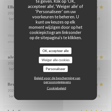
te geven. Klik op 'OK,
accepteer alle', 'Weiger alle' of
Ellen
C
'Personaliseer' om uw
2026-06-28
- 13:00 - Gasten 4
voorkeuren te beheren. U
Service
:
5
/5
Atmosfeer
:
5
/5
Keuken
:
5
/5
Kwaliteit / Prijs
:
5
/5
kunt uw keuzes op elk
moment wijzigen door op het
cookiepictogram linksonder
Wonderful meal, excellent service, and a beautiful
op de sitepagina's te klikken.
environment. We will definitely be back!
OK, accepteer alle
alessandra
N
Weiger alle cookies
2026-06-23
- 20:00 - Gasten 4
Personaliseer
Service
:
5
/5
Atmosfeer
:
4
/5
Keuken
:
5
/5
Kwaliteit / Prijs
:
4
/5
Beleid voor de bescherming van
persoonsgegevens
Bruce
L
Cookiebeleid
2026-06-20
- 21:30 - Gasten 2
Service
:
5
/5
Atmosfeer
:
5
/5
Keuken
:
5
/5
Kwaliteit / Prijs
:
5
/5