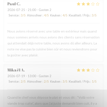
Paul
C
2026-07-25
- 21:00 - Gasten 2
Service
:
3
/5
Atmosfeer
:
4
/5
Keuken
:
4
/5
Kwaliteit / Prijs
:
3
/5
Nous avions réservé avec une table en extérieur mais quand
nous sommes arrivés nous avions des clients sans réservation
qui attendait déjà notre table, nous avons dû aller ailleurs. La
note ne vise pas la cuisine bien sûr et nous reviendrons pour
la goûter avec plaisir.
Mikaël
A
2026-07-19
- 13:00 - Gasten 2
Service
:
2
/5
Atmosfeer
:
2
/5
Keuken
:
3
/5
Kwaliteit / Prijs
:
1
/5
Quand le chef vous dépose le plat et vous dit : "Voilà votre
viande trop cuite", alors que j'ai juste demandé bien cuit, il y a