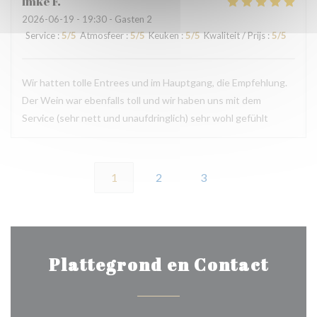
Imke
F
2026-06-19
- 19:30 - Gasten 2
Service
:
5
/5
Atmosfeer
:
5
/5
Keuken
:
5
/5
Kwaliteit / Prijs
:
5
/5
Wir hatten tolle Entrees und im Hauptgang, die Empfehlung.
Der Wein war ebenfalls toll und wir haben uns mit dem
Service (sehr nett und unaufdringlich) sehr wohl gefühlt
1
2
3
Plattegrond en Contact