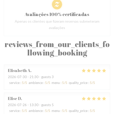
Avaliações 100% certificadas
Apenas os clientes que fizeram reservas submeteram
avaliações
reviews_from_our_clients_fo
llowing_booking
Elisabeth
A
2026-07-30
- 21:30 - guests 3
service
:
5
/5
ambience
:
5
/5
menu
:
5
/5
quality_price
:
5
/5
Elise
D
2026-07-26
- 13:30 - guests 5
service
:
5
/5
ambience
:
5
/5
menu
:
5
/5
quality_price
:
5
/5