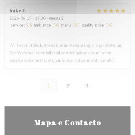
Imke
F
2026-06-19
- 19:30 - guests 2
service
:
5
/5
ambience
:
5
/5
menu
:
5
/5
quality_price
:
5
/5
Wir hatten tolle Entrees und im Hauptgang, die Empfehlung.
Der Wein war ebenfalls toll und wir haben uns mit dem
Service (sehr nett und unaufdringlich) sehr wohl gefühlt
1
2
3
Mapa e Contacto