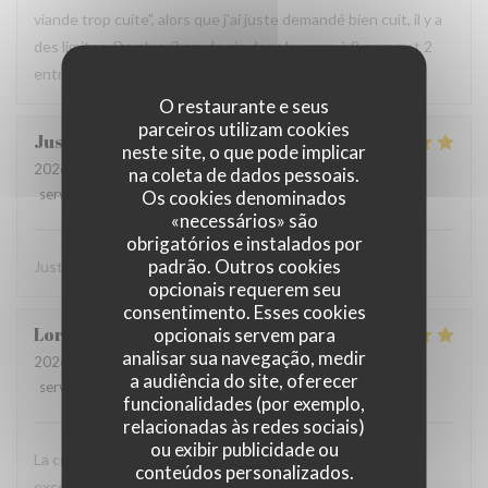
viande trop cuite", alors que j'ai juste demandé bien cuit, il y a
des limites. De plus, 3 cm de vin dans le verre à 8 euros et 2
entrées, 2 plats à 100 euros, je ne reviendrai plus.
O restaurante e seus
parceiros utilizam cookies
Justine
D
neste site, o que pode implicar
2026-07-08
- 20:30 - guests 2
na coleta de dados pessoais.
service
:
5
/5
ambience
:
5
/5
menu
:
5
/5
quality_price
:
5
/5
Os cookies denominados
«necessários» são
obrigatórios e instalados por
padrão. Outros cookies
Juste parfait ! Service & plat délicieux
opcionais requerem seu
consentimento. Esses cookies
Lorena
M
opcionais servem para
analisar sua navegação, medir
2026-07-07
- 19:30 - guests 4
a audiência do site, oferecer
service
:
5
/5
ambience
:
5
/5
menu
:
5
/5
quality_price
:
5
/5
funcionalidades (por exemplo,
relacionadas às redes sociais)
ou exibir publicidade ou
La comida estaba muy buena, el vino rico y una atención
conteúdos personalizados.
excelente. Lo recomiendo 100%.