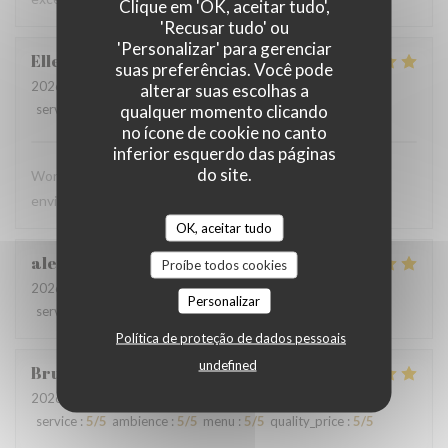
Clique em 'OK, aceitar tudo',
'Recusar tudo' ou
'Personalizar' para gerenciar
Ellen
C
suas preferências. Você pode
2026-06-28
- 13:00 - guests 4
alterar suas escolhas a
qualquer momento clicando
service
:
5
/5
ambience
:
5
/5
menu
:
5
/5
quality_price
:
5
/5
no ícone de cookie no canto
inferior esquerdo das páginas
do site.
Wonderful meal, excellent service, and a beautiful
environment. We will definitely be back!
OK, aceitar tudo
alessandra
N
Proíbe todos cookies
2026-06-23
- 20:00 - guests 4
Personalizar
service
:
5
/5
ambience
:
4
/5
menu
:
5
/5
quality_price
:
4
/5
Política de proteção de dados pessoais
undefined
Bruce
L
2026-06-20
- 21:30 - guests 2
service
:
5
/5
ambience
:
5
/5
menu
:
5
/5
quality_price
:
5
/5