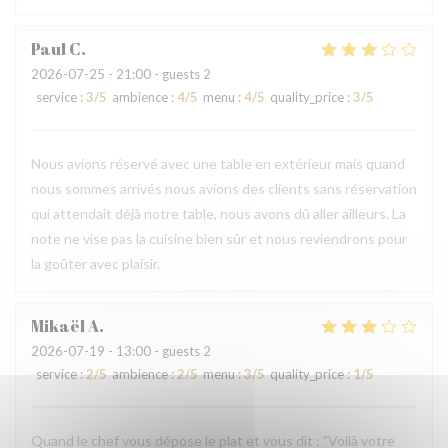
Paul
C
2026-07-25
- 21:00 - guests 2
service
:
3
/5
ambience
:
4
/5
menu
:
4
/5
quality_price
:
3
/5
Nous avions réservé avec une table en extérieur mais quand
nous sommes arrivés nous avions des clients sans réservation
qui attendait déjà notre table, nous avons dû aller ailleurs. La
note ne vise pas la cuisine bien sûr et nous reviendrons pour
la goûter avec plaisir.
Mikaël
A
2026-07-19
- 13:00 - guests 2
service
:
2
/5
ambience
:
2
/5
menu
:
3
/5
quality_price
:
1
/5
Quand le chef vous dépose le plat et vous dit : "Voilà votre