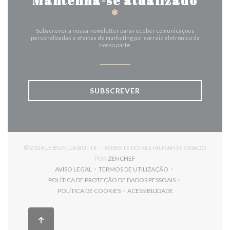
Mantenha-se atualizado
*
Subscrever a nossa newsletter para receber comunicações
personalizadas e ofertas de marketing por correio eletrónico da
nossa parte.
SUBSCREVER
© 2026 LE BON, LA BUTTE — WEBSITE DO RESTAURANTE CRIADO
((ABRE NUMA NOVA JANELA))
POR
ZENCHEF
AVISO LEGAL
TERMOS DE UTILIZAÇÃO
((ABRE NUMA NOVA JANELA))
((ABRE NUMA NOVA JANELA))
POLÍTICA DE PROTEÇÃO DE DADOS PESSOAIS
((ABRE NUMA NOVA JANELA))
POLÍTICA DE COOKIES
ACESSIBILIDADE
((ABRE NUMA NOVA JANELA))
((ABRE NUMA NOVA JANELA