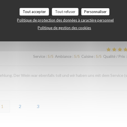
Service
:
5
/5
Ambiance
:
4
/5
Cuisine
:
5
/5
Qualité / Prix
:
Tout accepter
Tout refuser
Personnaliser
Politique de protection des données à caractère personnel
Politique de gestion des cookies
Service
:
5
/5
Ambiance
:
5
/5
Cuisine
:
5
/5
Qualité / Prix
:
Service
:
5
/5
Ambiance
:
5
/5
Cuisine
:
5
/5
Qualité / Prix
:
ehlung. Der Wein war ebenfalls toll und wir haben uns mit dem Service (
1
2
3