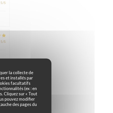
5
/5
5
/5
quer la collecte de
es et installés par
5
/5
okies facultatifs
ctionnalités (ex : en
s. Cliquez sur « Tout
ous pouvez modifier
 gauche des pages du