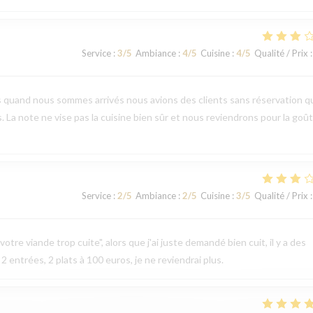
Service
:
3
/5
Ambiance
:
4
/5
Cuisine
:
4
/5
Qualité / Prix
:
s quand nous sommes arrivés nous avions des clients sans réservation q
s. La note ne vise pas la cuisine bien sûr et nous reviendrons pour la goû
Service
:
2
/5
Ambiance
:
2
/5
Cuisine
:
3
/5
Qualité / Prix
:
otre viande trop cuite", alors que j'ai juste demandé bien cuit, il y a des
 2 entrées, 2 plats à 100 euros, je ne reviendrai plus.