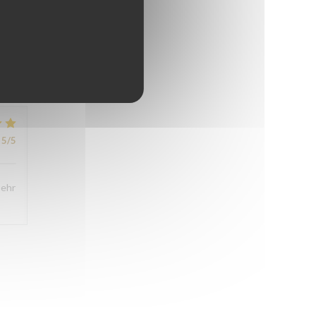
4
/5
5
/5
5
/5
sehr