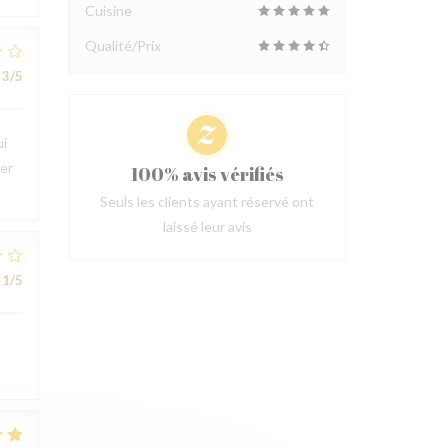
Cuisine
Qualité/Prix
3
/5
ui
ter
100% avis vérifiés
Seuls les clients ayant réservé ont
laissé leur avis
1
/5