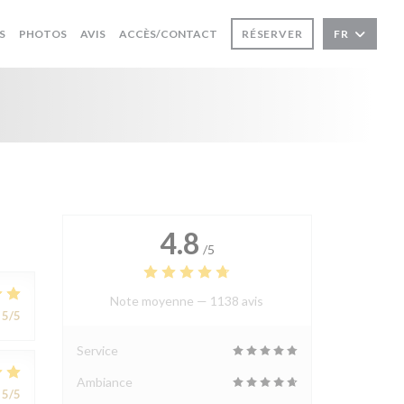
S
PHOTOS
AVIS
ACCÈS/CONTACT
RÉSERVER
FR
4.8
/5
Note moyenne —
1138 avis
5
/5
Service
Ambiance
5
/5