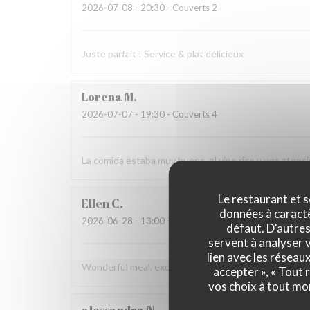
2026-07-08
- 20:30 - Couverts 2
Juste parfait ! Service & plat délicieux
Lorena
M
2026-07-07
- 19:30 - Couverts 4
La comida estaba muy buena, el vino rico y una aten
Le restaurant et s
Ellen
C
données à caractèr
2026-06-28
- 13:00 - Couverts 4
défaut. D'autres
servent à analyser v
lien avec les réseau
Wonderful meal, excellent service, and a beautiful en
accepter », « Tout
vos choix à tout mo