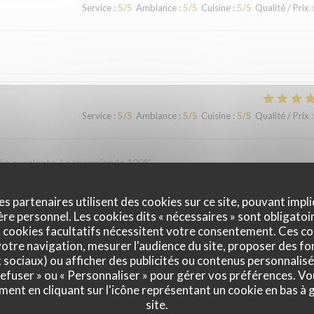
Service
:
5
/5
Ambiance
:
5
/5
Cuisine
:
5
/5
Qualité / Prix
:
Service
:
5
/5
Ambiance
:
5
/5
Cuisine
:
5
/5
Qualité / Prix
:
ción excelente. Lo recomiendo 100%.
es partenaires utilisent des cookies sur ce site, pouvant impli
e personnel. Les cookies dits « nécessaires » sont obligatoir
Service
:
5
/5
Ambiance
:
5
/5
Cuisine
:
5
/5
Qualité / Prix
:
 cookies facultatifs nécessitent votre consentement. Ces co
otre navigation, mesurer l'audience du site, proposer des fon
x sociaux) ou afficher des publicités ou contenus personnalisé
vironment. We will definitely be back!
 refuser » ou « Personnaliser » pour gérer vos préférences. V
ment en cliquant sur l'icône représentant un cookie en bas à
site.