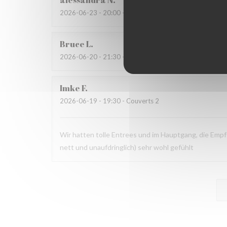
alessandra
N
2026-06-23
- 20:00 - Couverts 4
Bruce
L
2026-06-20
- 21:30 - Couverts 2
Imke
F
2026-06-19
- 19:30 - Couverts 2
Wir hatten tolle Entrees und im Hauptgang, die Empf
nett und unaufdringlich) sehr wohl gefühlt