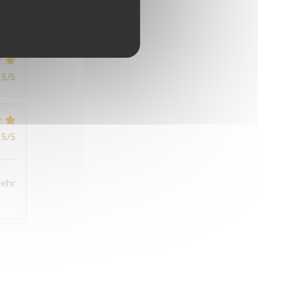
4
/5
5
/5
5
/5
sehr