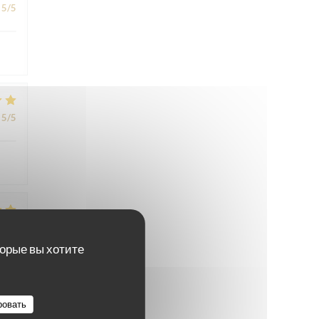
5
/5
5
/5
5
/5
торые вы хотите
ровать