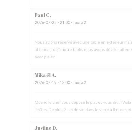
Paul
C
2026-07-25
- 21:00 - гости 2
Nous avions réservé avec une table en extérieur mai
attendait déjà notre table, nous avons dû aller ailleur
avec plaisir.
Mikaël
A
2026-07-19
- 13:00 - гости 2
Quand le chef vous dépose le plat et vous dit : "Voilà v
limites. De plus, 3 cm de vin dans le verre à 8 euros et
Justine
D