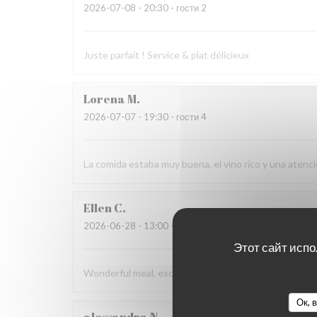
2026-07-08
- 20:30 - гости 2
Juste parfait ! Service & plat délicieux
Lorena
M
2026-07-07
- 19:30 - гости 4
La comida estaba muy buena, el vino rico y una aten
Ellen
C
2026-06-28
- 13:00 - гости 4
Этот сайт испо
Wonderful meal, excellent service, and a beautiful en
Ок, 