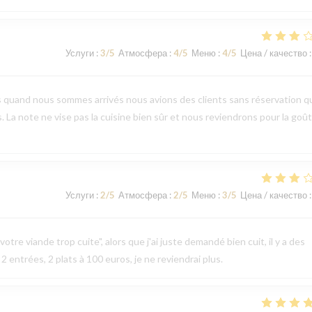
Услуги
:
3
/5
Атмосфера
:
4
/5
Меню
:
4
/5
Цена / качество
:
s quand nous sommes arrivés nous avions des clients sans réservation q
s. La note ne vise pas la cuisine bien sûr et nous reviendrons pour la goû
Услуги
:
2
/5
Атмосфера
:
2
/5
Меню
:
3
/5
Цена / качество
:
otre viande trop cuite", alors que j'ai juste demandé bien cuit, il y a des
 2 entrées, 2 plats à 100 euros, je ne reviendrai plus.