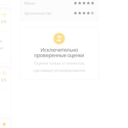
Меню
Цена/качество
3
/5
ui
ter
Исключительно
проверенные оценки
Оценки только от клиентов,
сделавших резервирование
1
/5