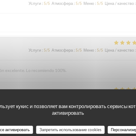
Услуги
:
5
/5
Атмосфера
:
5
/5
Меню
:
5
/5
Цена / качество
:
Услуги
:
5
/5
Атмосфера
:
5
/5
Меню
:
5
/5
Цена / качество
:
ción excelente. Lo recomiendo 100%.
Услуги
:
5
/5
Атмосфера
:
5
/5
Меню
:
5
/5
Цена / качество
:
льзует кукис и позволяет вам контролировать сервисы ко
активировать
vironment. We will definitely be back!
все активировать
Запретить использование cookies
Персонализи