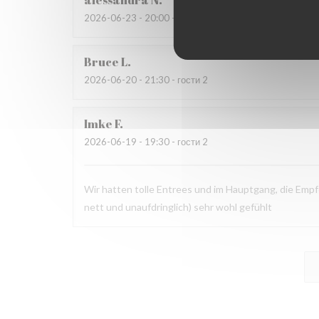
alessandra
N
2026-06-23
- 20:00 - гости 4
Bruce
L
2026-06-20
- 21:30 - гости 2
Imke
F
2026-06-19
- 19:30 - гости 2
Wir hatten tolle Entrees und im Hauptgang, die Empf
nett und unaufdringlich) sehr wohl gefühlt