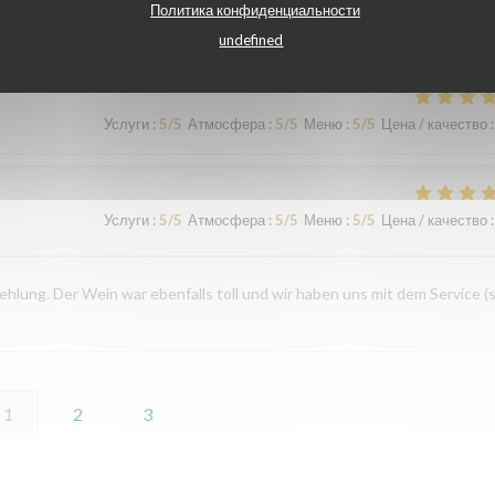
Политика конфиденциальности
Услуги
:
5
/5
Атмосфера
:
4
/5
Меню
:
5
/5
Цена / качество
:
undefined
Услуги
:
5
/5
Атмосфера
:
5
/5
Меню
:
5
/5
Цена / качество
:
Услуги
:
5
/5
Атмосфера
:
5
/5
Меню
:
5
/5
Цена / качество
:
ehlung. Der Wein war ebenfalls toll und wir haben uns mit dem Service (
1
2
3