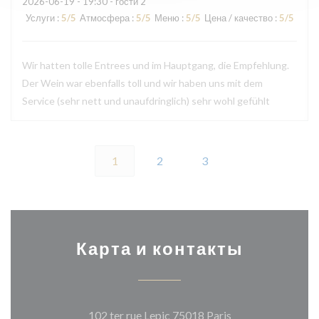
2026-06-19
- 19:30 - гости 2
Услуги
:
5
/5
Атмосфера
:
5
/5
Меню
:
5
/5
Цена / качество
:
5
/5
Wir hatten tolle Entrees und im Hauptgang, die Empfehlung.
Der Wein war ebenfalls toll und wir haben uns mit dem
Service (sehr nett und unaufdringlich) sehr wohl gefühlt
1
2
3
Карта и контакты
((открывается в 
102 ter rue Lepic 75018 Paris