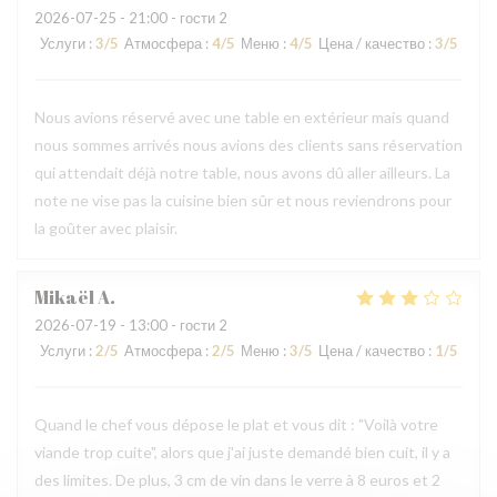
2026-07-25
- 21:00 - гости 2
Услуги
:
3
/5
Атмосфера
:
4
/5
Меню
:
4
/5
Цена / качество
:
3
/5
Nous avions réservé avec une table en extérieur mais quand
nous sommes arrivés nous avions des clients sans réservation
qui attendait déjà notre table, nous avons dû aller ailleurs. La
note ne vise pas la cuisine bien sûr et nous reviendrons pour
la goûter avec plaisir.
Mikaël
A
2026-07-19
- 13:00 - гости 2
Услуги
:
2
/5
Атмосфера
:
2
/5
Меню
:
3
/5
Цена / качество
:
1
/5
Quand le chef vous dépose le plat et vous dit : "Voilà votre
viande trop cuite", alors que j'ai juste demandé bien cuit, il y a
des limites. De plus, 3 cm de vin dans le verre à 8 euros et 2