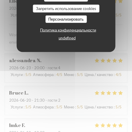
Ellen
C
2026-06-28
- 13:00 - гости 4
Запретить использование cookies
Услуги
:
5
/5
Атмосфера
:
5
/5
Меню
:
5
/5
Цена / качество
:
5
/5
Персонализировать
Политика конфиденциальности
Wonderful meal, excellent service, and a beautiful
undefined
environment. We will definitely be back!
alessandra
N
2026-06-23
- 20:00 - гости 4
Услуги
:
5
/5
Атмосфера
:
4
/5
Меню
:
5
/5
Цена / качество
:
4
/5
Bruce
L
2026-06-20
- 21:30 - гости 2
Услуги
:
5
/5
Атмосфера
:
5
/5
Меню
:
5
/5
Цена / качество
:
5
/5
Imke
F