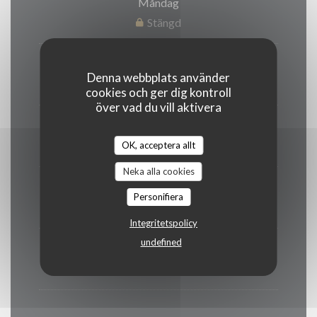
Måndag
Stängd
Tis
-
Ons
Denna webbplats använder
19:00 - 00:00
cookies och ger dig kontroll
över vad du vill aktivera
Torsdag
19:00 - 15:00
OK, acceptera allt
Neka alla cookies
Fre
-
Lor
Personifiera
12:00 - 15:00
19:00 - 00:00
•
Integritetspolicy
undefined
Söndag
12:00 - 16:00
19:00 - 23:00
•