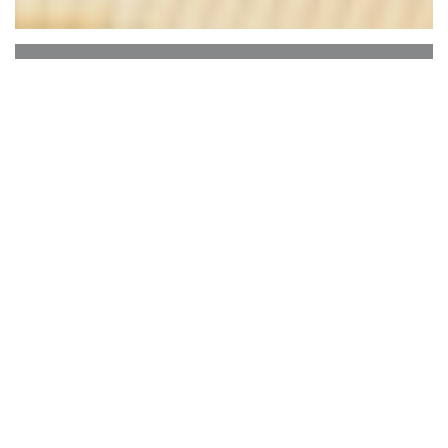
Le Bon, la Butte
Le Bon，Butte酒店距离Moulin de la galette仅有
数米之遥，是一家位于蒙马特（Montmartre）
的酒吧餐厅。
这道美食融合了纯正的法国传统与正宗和原汁原
味的风味。
该团队由一名自学成才的厨师，一名侍酒师和两
名小食客组成。