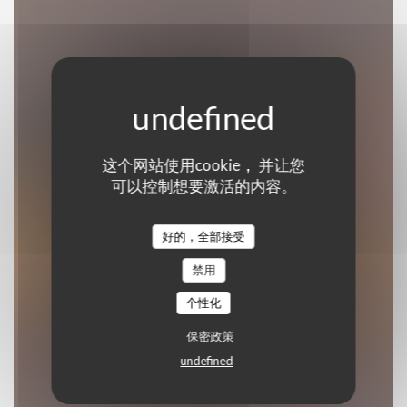
这个网站使用cookie， 并让您
Le Bon, la Butte
可以控制想要激活的内容。
新小酒馆
|
PARIS
好的，全部接受
禁用
预订餐位
个性化
保密政策
undefined