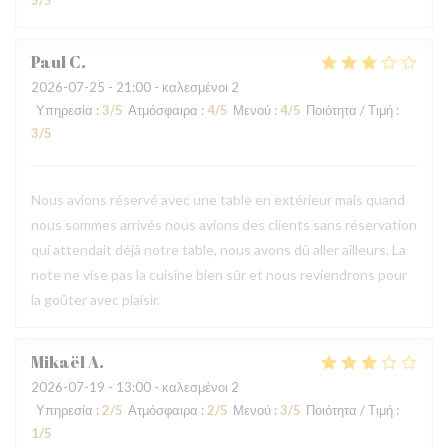
5
/5
Paul
C
2026-07-25
- 21:00 - καλεσμένοι 2
Υπηρεσία
:
3
/5
Ατμόσφαιρα
:
4
/5
Μενού
:
4
/5
Ποιότητα / Τιμή
:
3
/5
Nous avions réservé avec une table en extérieur mais quand
nous sommes arrivés nous avions des clients sans réservation
qui attendait déjà notre table, nous avons dû aller ailleurs. La
note ne vise pas la cuisine bien sûr et nous reviendrons pour
la goûter avec plaisir.
Mikaël
A
2026-07-19
- 13:00 - καλεσμένοι 2
Υπηρεσία
:
2
/5
Ατμόσφαιρα
:
2
/5
Μενού
:
3
/5
Ποιότητα / Τιμή
:
1
/5