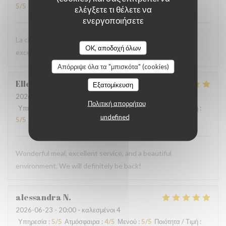
5
/5
ελέγξετε τι θέλετε να
ενεργοποιήσετε
La comida estaba muy buena, el vino rico y una atención
OK, αποδοχή όλων
excelente. Lo recomiendo 100%.
Απόρριψε όλα τα "μπισκότα" (cookies)
Ellen
C
Εξατομίκευση
2026-06-28
- 13:00 - καλεσμένοι 4
Πολιτική απορρήτου
Υπηρεσία
:
5
/5
Ατμόσφαιρα
:
5
/5
Μενού
:
5
/5
Ποιότητα / Τιμή
:
undefined
5
/5
Wonderful meal, excellent service, and a beautiful
environment. We will definitely be back!
alessandra
N
2026-06-23
- 20:00 - καλεσμένοι 4
Υπηρεσία
:
5
/5
Ατμόσφαιρα
:
4
/5
Μενού
:
5
/5
Ποιότητα / Τιμή
: