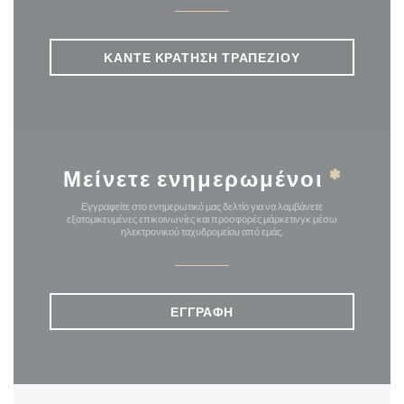
ΚΆΝΤΕ ΚΡΆΤΗΣΗ ΤΡΑΠΕΖΙΟΎ
Μείνετε ενημερωμένοι
*
Εγγραφείτε στο ενημερωτικό μας δελτίο για να λαμβάνετε
εξατομικευμένες επικοινωνίες και προσφορές μάρκετινγκ μέσω
ηλεκτρονικού ταχυδρομείου από εμάς.
ΕΓΓΡΑΦΉ