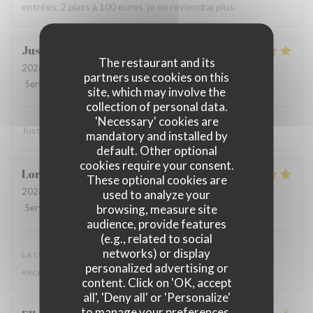
entrées, 2 plats à 100 euros, je ne reviendrai plus.
Justine
D
The restaurant and its
2026-07-08
- 20:30 - Guests 2
partners use cookies on this
Service
:
5
/5
Ambiance
:
5
/5
Food
:
5
/5
Value
:
5
/5
site, which may involve the
collection of personal data.
'Necessary' cookies are
Juste parfait ! Service & plat délicieux
mandatory and installed by
default. Other optional
cookies require your consent.
Lorena
M
These optional cookies are
2026-07-07
- 19:30 - Guests 4
used to analyze your
browsing, measure site
Service
:
5
/5
Ambiance
:
5
/5
Food
:
5
/5
Value
:
5
/5
audience, provide features
(e.g., related to social
networks) or display
La comida estaba muy buena, el vino rico y una atención
personalized advertising or
excelente. Lo recomiendo 100%.
content. Click on 'OK, accept
all', 'Deny all' or 'Personalize'
to manage your preferences.