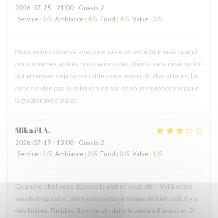
2026-07-25
- 21:00 - Guests 2
Service
:
3
/5
Ambiance
:
4
/5
Food
:
4
/5
Value
:
3
/5
Nous avions réservé avec une table en extérieur mais quand
nous sommes arrivés nous avions des clients sans réservation
qui attendait déjà notre table, nous avons dû aller ailleurs. La
note ne vise pas la cuisine bien sûr et nous reviendrons pour
la goûter avec plaisir.
Mikaël
A
2026-07-19
- 13:00 - Guests 2
Service
:
2
/5
Ambiance
:
2
/5
Food
:
3
/5
Value
:
1
/5
Quand le chef vous dépose le plat et vous dit : "Voilà votre
viande trop cuite", alors que j'ai juste demandé bien cuit, il y a
des limites. De plus, 3 cm de vin dans le verre à 8 euros et 2