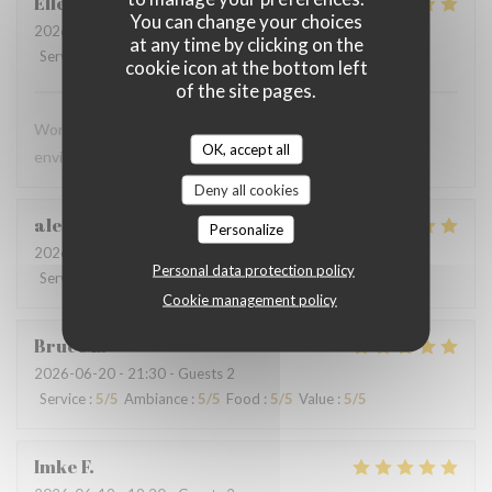
Ellen
C
You can change your choices
2026-06-28
- 13:00 - Guests 4
at any time by clicking on the
Service
:
5
/5
Ambiance
:
5
/5
Food
:
5
/5
Value
:
5
/5
cookie icon at the bottom left
of the site pages.
Wonderful meal, excellent service, and a beautiful
OK, accept all
environment. We will definitely be back!
Deny all cookies
alessandra
N
Personalize
2026-06-23
- 20:00 - Guests 4
Personal data protection policy
Service
:
5
/5
Ambiance
:
4
/5
Food
:
5
/5
Value
:
4
/5
Cookie management policy
Bruce
L
2026-06-20
- 21:30 - Guests 2
Service
:
5
/5
Ambiance
:
5
/5
Food
:
5
/5
Value
:
5
/5
Imke
F