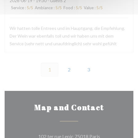
2026-06-19
- 19:30 - Guests 2
Service
:
5
/5
Ambiance
:
5
/5
Food
:
5
/5
Value
:
5
/5
Wir hatten tolle Entrees und im Hauptgang, die Empfehlung.
Der Wein war ebenfalls toll und wir haben uns mit dem
Service (sehr nett und unaufdringlich) sehr wohl gefühlt
1
2
3
Map and Contact
((opens in a new 
102 ter rue Lepic 75018 Paris