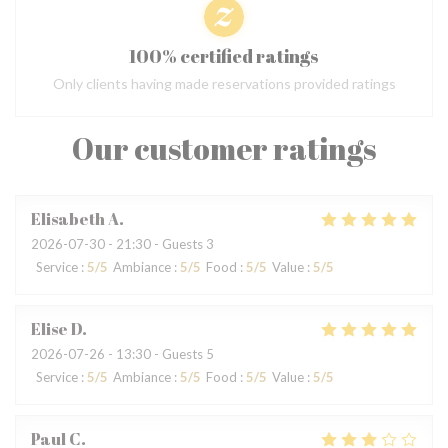
100% certified ratings
Only clients having made reservations provided ratings
Our customer ratings
Elisabeth
A
2026-07-30
- 21:30 - Guests 3
Service
:
5
/5
Ambiance
:
5
/5
Food
:
5
/5
Value
:
5
/5
Elise
D
2026-07-26
- 13:30 - Guests 5
Service
:
5
/5
Ambiance
:
5
/5
Food
:
5
/5
Value
:
5
/5
Paul
C