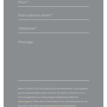
Selon l'article L.223-2 du code de la consommation, il est rappelé
que le consommateur peut user de son droit à s'inscrire sur la
liste d'opposition au démarchage téléphonique Bloctel :
bloctel.gouv.fr
. Pour plus d'informations sur le traitement de vos
données, consultez notre
politique de confidentialité
.