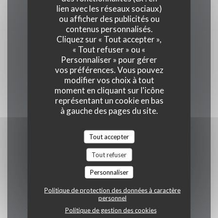
Horaires
lien avec les réseaux sociaux)
ou afficher des publicités ou
contenus personnalisés.
Cliquez sur « Tout accepter »,
« Tout refuser » ou «
Lundi
Personnaliser » pour gérer
Fermé
vos préférences. Vous pouvez
modifier vos choix à tout
moment en cliquant sur l'icône
Mar
-
Mer
représentant un cookie en bas
à gauche des pages du site.
19h00 - 00h00
Tout accepter
Jeudi
19h00 - 15h00
Tout refuser
Personnaliser
Ven
-
Sam
Politique de protection des données à caractère
12h00 - 15h00
19h00 - 00h00
•
personnel
Politique de gestion des cookies