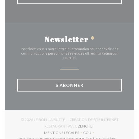
Newsletter
*
Inscrivez-vous à notre lettre d'information pour recevoir des
communications personnalisées et des offres marketing par
courriel.
S'ABONNER
© 2026 LE BON, LA BUTTE — CRÉATION DE SITE INTERNET
((OUVRE UNE NOUVELLE 
RESTAURANT AVEC
ZENCHEF
MENTIONS LÉGALES
CGU
((OUVRE UNE NOUVELLE FENÊTRE))
((OUVRE UNE NOUVELLE FEN