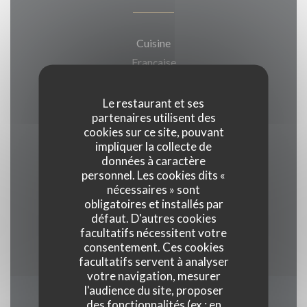
Cuisine
Française
Le restaurant et ses
Type de restaurant
partenaires utilisent des
Néo-bistrot
cookies sur ce site, pouvant
impliquer la collecte de
données à caractère
Services
personnel. Les cookies dits «
Vente à emporter
nécessaires » sont
obligatoires et installés par
défaut. D'autres cookies
Moyens de paiement
facultatifs nécessitent votre
Espèces, Visa, Carte Bleue
consentement. Ces cookies
facultatifs servent à analyser
votre navigation, mesurer
l'audience du site, proposer
des fonctionnalités (ex : en