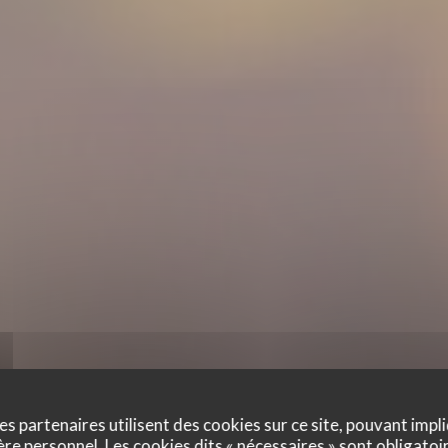
es partenaires utilisent des cookies sur ce site, pouvant impli
e personnel. Les cookies dits « nécessaires » sont obligatoir