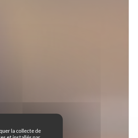
quer la collecte de
es et installés par