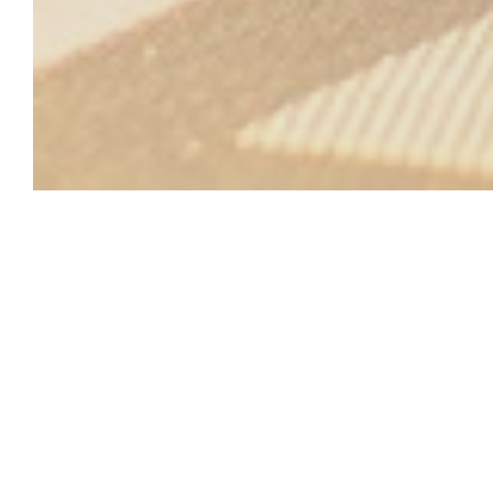
Le Bon, la Butt
Chef autodidacte au profil atypique, David Polin
continents, depuis sa ville de Marseille natal
défnitivementson tablier. Ancien ingénieur du so