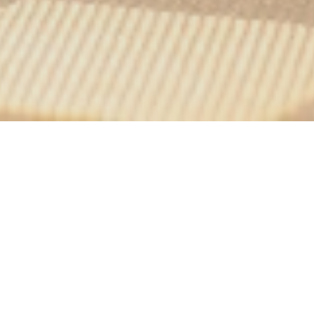
e
 a traversé les cinq
e, avant de nouer
n pour des émissions