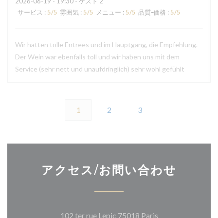
2026-06-19
- 19:30 - ゲスト 2
サービス
:
5
/5
雰囲気
:
5
/5
メニュー
:
5
/5
品質-価格
:
5
/5
Wir hatten tolle Entrees und im Hauptgang, die Empfehlung.
Der Wein war ebenfalls toll und wir haben uns mit dem
Service (sehr nett und unaufdringlich) sehr wohl gefühlt
1
2
3
アクセス/お問い合わせ
((新しいウィンド
102 ter rue Lepic 75018 Paris