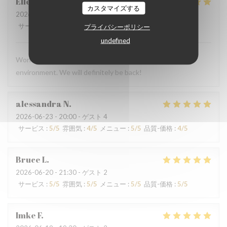
Ellen
C
カスタマイズする
2026-06-28
- 13:00 - ゲスト 4
サービス
:
5
/5
雰囲気
:
5
/5
メニュー
:
5
/5
品質-価格
:
5
/5
プライバシーポリシー
undefined
Wonderful meal, excellent service, and a beautiful
environment. We will definitely be back!
alessandra
N
2026-06-23
- 20:00 - ゲスト 4
サービス
:
5
/5
雰囲気
:
4
/5
メニュー
:
5
/5
品質-価格
:
4
/5
Bruce
L
2026-06-20
- 21:30 - ゲスト 2
サービス
:
5
/5
雰囲気
:
5
/5
メニュー
:
5
/5
品質-価格
:
5
/5
Imke
F