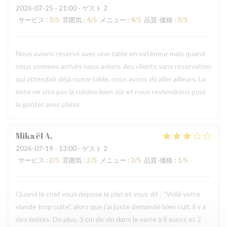
2026-07-25
- 21:00 - ゲスト 2
サービス
:
3
/5
雰囲気
:
4
/5
メニュー
:
4
/5
品質-価格
:
3
/5
Nous avions réservé avec une table en extérieur mais quand
nous sommes arrivés nous avions des clients sans réservation
qui attendait déjà notre table, nous avons dû aller ailleurs. La
note ne vise pas la cuisine bien sûr et nous reviendrons pour
la goûter avec plaisir.
Mikaël
A
2026-07-19
- 13:00 - ゲスト 2
サービス
:
2
/5
雰囲気
:
2
/5
メニュー
:
3
/5
品質-価格
:
1
/5
Quand le chef vous dépose le plat et vous dit : "Voilà votre
viande trop cuite", alors que j'ai juste demandé bien cuit, il y a
des limites. De plus, 3 cm de vin dans le verre à 8 euros et 2