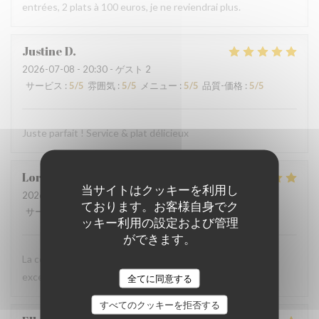
entrées, 2 plats à 100 euros, je ne reviendrai plus.
Justine
D
2026-07-08
- 20:30 - ゲスト 2
サービス
:
5
/5
雰囲気
:
5
/5
メニュー
:
5
/5
品質-価格
:
5
/5
Juste parfait ! Service & plat délicieux
Lorena
M
当サイトはクッキーを利用し
2026-07-07
- 19:30 - ゲスト 4
ております。お客様自身でク
サービス
:
5
/5
雰囲気
:
5
/5
メニュー
:
5
/5
品質-価格
:
5
/5
ッキー利用の設定および管理
ができます。
La comida estaba muy buena, el vino rico y una atención
excelente. Lo recomiendo 100%.
全てに同意する
すべてのクッキーを拒否する