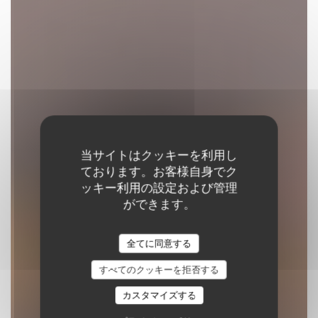
当サイトはクッキーを利用し
ております。お客様自身でク
ッキー利用の設定および管理
ができます。
Le Bon, la Butte
全てに同意する
ネオビストロ
|
PARIS
すべてのクッキーを拒否する
予約
カスタマイズする