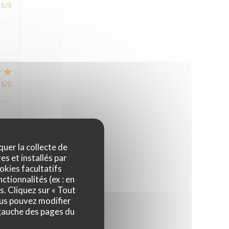
5
/5
5
/5
quer la collecte de
es et installés par
5
/5
okies facultatifs
ctionnalités (ex : en
s. Cliquez sur « Tout
ous pouvez modifier
 gauche des pages du