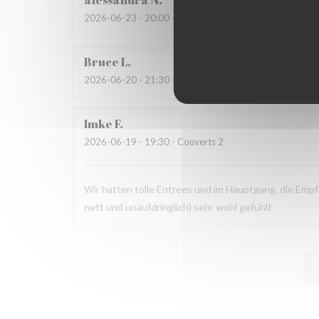
alessandra
N
2026-06-23
- 20:00 - Couverts 4
Bruce
L
2026-06-20
- 21:30 - Couverts 2
Imke
F
2026-06-19
- 19:30 - Couverts 2
Wir hatten tolle Entrees und im Hauptgang, die Empf
nett und unaufdringlich) sehr wohl gefühlt