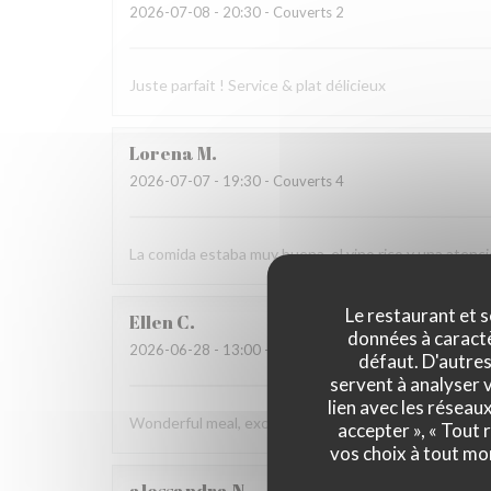
2026-07-08
- 20:30 - Couverts 2
Juste parfait ! Service & plat délicieux
Lorena
M
2026-07-07
- 19:30 - Couverts 4
La comida estaba muy buena, el vino rico y una aten
Le restaurant et s
Ellen
C
données à caractèr
2026-06-28
- 13:00 - Couverts 4
défaut. D'autres
servent à analyser v
lien avec les réseau
Wonderful meal, excellent service, and a beautiful en
accepter », « Tout
vos choix à tout mo