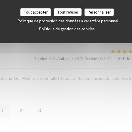
Service
:
5
/5
Ambiance
:
4
/5
Cuisine
:
5
/5
Qualité / Prix
:
Tout accepter
Tout refuser
Personnaliser
Politique de protection des données à caractère personnel
Politique de gestion des cookies
Service
:
5
/5
Ambiance
:
5
/5
Cuisine
:
5
/5
Qualité / Prix
:
Service
:
5
/5
Ambiance
:
5
/5
Cuisine
:
5
/5
Qualité / Prix
:
ehlung. Der Wein war ebenfalls toll und wir haben uns mit dem Service (
1
2
3