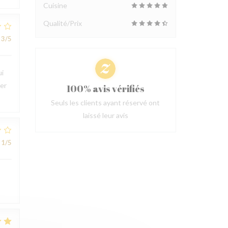
Cuisine
Qualité/Prix
3
/5
ui
ter
100% avis vérifiés
Seuls les clients ayant réservé ont
laissé leur avis
1
/5