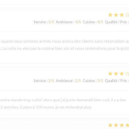
Service
:
3
/5
Ambiance
:
4
/5
Cuisine
:
4
/5
Qualité / Prix
:
s quand nous sommes arrivés nous avions des clients sans réservation q
s. La note ne vise pas la cuisine bien sûr et nous reviendrons pour la goû
Service
:
2
/5
Ambiance
:
2
/5
Cuisine
:
3
/5
Qualité / Prix
:
otre viande trop cuite", alors que j'ai juste demandé bien cuit, il y a des
 2 entrées, 2 plats à 100 euros, je ne reviendrai plus.