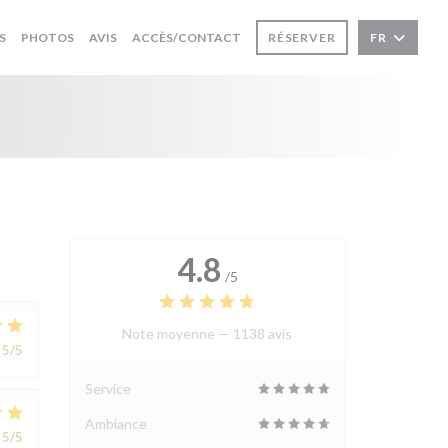
S
PHOTOS
AVIS
ACCÈS/CONTACT
RÉSERVER
FR
4.8
/5
Note moyenne —
1138 avis
5
/5
Service
Ambiance
5
/5