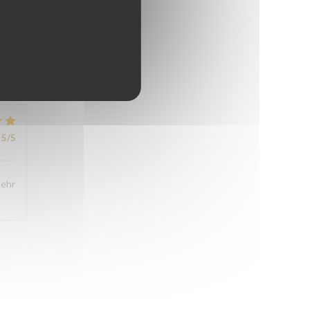
4
/5
5
/5
5
/5
sehr