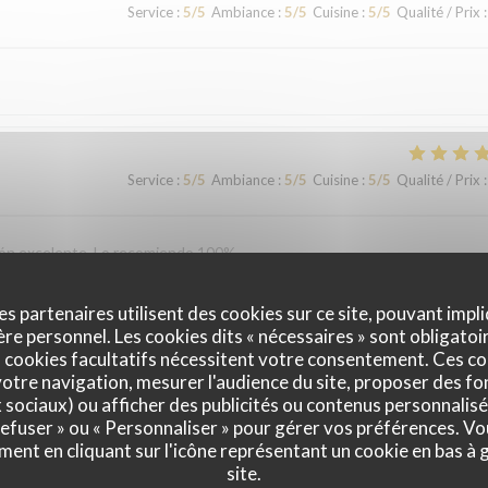
Service
:
5
/5
Ambiance
:
5
/5
Cuisine
:
5
/5
Qualité / Prix
:
Service
:
5
/5
Ambiance
:
5
/5
Cuisine
:
5
/5
Qualité / Prix
:
ción excelente. Lo recomiendo 100%.
es partenaires utilisent des cookies sur ce site, pouvant impli
e personnel. Les cookies dits « nécessaires » sont obligatoir
Service
:
5
/5
Ambiance
:
5
/5
Cuisine
:
5
/5
Qualité / Prix
:
 cookies facultatifs nécessitent votre consentement. Ces co
otre navigation, mesurer l'audience du site, proposer des fon
x sociaux) ou afficher des publicités ou contenus personnalisé
vironment. We will definitely be back!
 refuser » ou « Personnaliser » pour gérer vos préférences. V
ment en cliquant sur l'icône représentant un cookie en bas à
site.