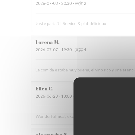
2026-07-08
- 20:30 - 来宾 2
Juste parfait ! Service & plat délicieux
Lorena
M
2026-07-07
- 19:30 - 来宾 4
La comida estaba muy buena, el vino rico y una aten
Ellen
C
2026-06-28
- 13:00 - 来宾 4
Wonderful meal, excellent service, and a beautiful en