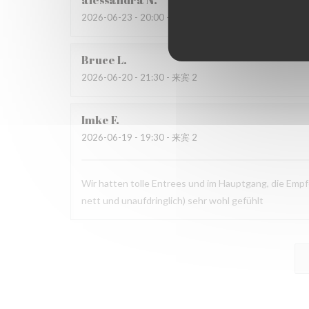
alessandra
N
2026-06-23
- 20:00 - 来宾 4
Bruce
L
2026-06-20
- 21:30 - 来宾 2
Imke
F
2026-06-19
- 19:30 - 来宾 2
Wir hatten tolle Entrees und im Hauptgang, die Empf
nett und unaufdringlich) sehr wohl gefühlt