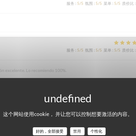
服务
:
5
/5
氛围
:
5
/5
菜单
:
5
/5
质价比
:
服务
:
5
/5
氛围
:
5
/5
菜单
:
5
/5
质价比
:
ción excelente. Lo recomiendo 100%.
服务
:
5
/5
氛围
:
5
/5
菜单
:
5
/5
质价比
:
这个网站使用cookie， 并让您可以控制想要激活的内容。
vironment. We will definitely be back!
好的，全部接受
禁用
个性化