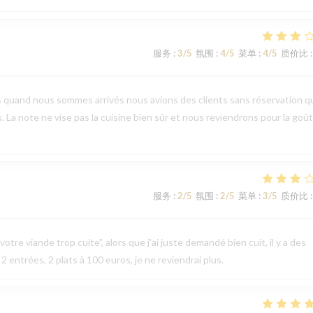
服务
:
3
/5
氛围
:
4
/5
菜单
:
4
/5
质价比
:
s quand nous sommes arrivés nous avions des clients sans réservation q
s. La note ne vise pas la cuisine bien sûr et nous reviendrons pour la goû
服务
:
2
/5
氛围
:
2
/5
菜单
:
3
/5
质价比
:
otre viande trop cuite", alors que j'ai juste demandé bien cuit, il y a des
 2 entrées, 2 plats à 100 euros, je ne reviendrai plus.