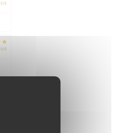
5
/5
5
/5
5
/5