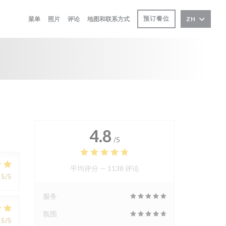
预订餐位
菜单
照片
评论
地图和联系方式
ZH
4.8
/5
平均评分 —
1138 评论
5
/5
服务
氛围
5
/5