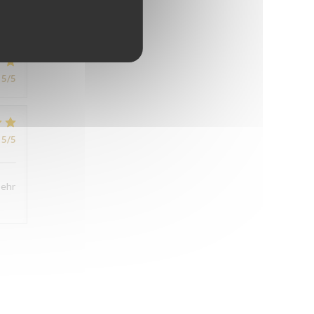
4
/5
5
/5
5
/5
sehr