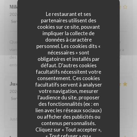
Mikaël
A
Le restaurant et ses
2026-07-19
- 13:00 - Couverts 2
partenaires utilisent des
Service
:
2
/5
Ambiance
:
2
/5
Cuisine
:
3
/5
Qualité / Prix
:
1
/5
cookies sur ce site, pouvant
impliquer la collecte de
données à caractère
Quand le chef vous dépose le plat et vous dit : "Voilà votre
personnel. Les cookies dits «
viande trop cuite", alors que j'ai juste demandé bien cuit, il y a
nécessaires » sont
des limites. De plus, 3 cm de vin dans le verre à 8 euros et 2
obligatoires et installés par
défaut. D'autres cookies
entrées, 2 plats à 100 euros, je ne reviendrai plus.
facultatifs nécessitent votre
consentement. Ces cookies
Justine
D
facultatifs servent à analyser
votre navigation, mesurer
2026-07-08
- 20:30 - Couverts 2
l'audience du site, proposer
Service
:
5
/5
Ambiance
:
5
/5
Cuisine
:
5
/5
Qualité / Prix
:
5
/5
des fonctionnalités (ex : en
lien avec les réseaux sociaux)
ou afficher des publicités ou
Juste parfait ! Service & plat délicieux
contenus personnalisés.
Cliquez sur « Tout accepter »,
« Tout refuser » ou «