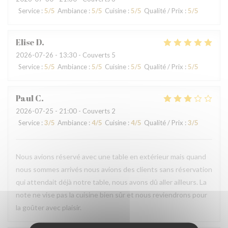
Service
:
5
/5
Ambiance
:
5
/5
Cuisine
:
5
/5
Qualité / Prix
:
5
/5
Elise
D
2026-07-26
- 13:30 - Couverts 5
Service
:
5
/5
Ambiance
:
5
/5
Cuisine
:
5
/5
Qualité / Prix
:
5
/5
Paul
C
2026-07-25
- 21:00 - Couverts 2
Service
:
3
/5
Ambiance
:
4
/5
Cuisine
:
4
/5
Qualité / Prix
:
3
/5
Nous avions réservé avec une table en extérieur mais quand
nous sommes arrivés nous avions des clients sans réservation
qui attendait déjà notre table, nous avons dû aller ailleurs. La
note ne vise pas la cuisine bien sûr et nous reviendrons pour
la goûter avec plaisir.