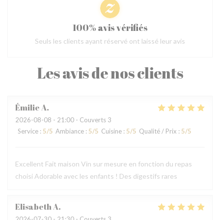
100% avis vérifiés
Seuls les clients ayant réservé ont laissé leur avis
Les avis de nos clients
Émilie
A
2026-08-08
- 21:00 - Couverts 3
Service
:
5
/5
Ambiance
:
5
/5
Cuisine
:
5
/5
Qualité / Prix
:
5
/5
Excellent Fait maison Vin sur mesure en fonction du repas
choisi Adorable avec les enfants ! Des digestifs rares
Elisabeth
A
2026-07-30
- 21:30 - Couverts 3