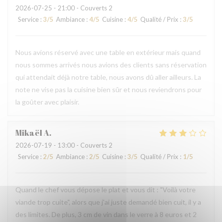
2026-07-25
- 21:00 - Couverts 2
Service
:
3
/5
Ambiance
:
4
/5
Cuisine
:
4
/5
Qualité / Prix
:
3
/5
Nous avions réservé avec une table en extérieur mais quand
nous sommes arrivés nous avions des clients sans réservation
qui attendait déjà notre table, nous avons dû aller ailleurs. La
note ne vise pas la cuisine bien sûr et nous reviendrons pour
la goûter avec plaisir.
Mikaël
A
2026-07-19
- 13:00 - Couverts 2
Service
:
2
/5
Ambiance
:
2
/5
Cuisine
:
3
/5
Qualité / Prix
:
1
/5
Quand le chef vous dépose le plat et vous dit : "Voilà votre
viande trop cuite", alors que j'ai juste demandé bien cuit, il y a
des limites. De plus, 3 cm de vin dans le verre à 8 euros et 2