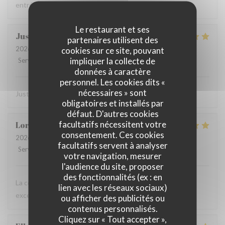
entrées, 2 plats à 100 euros, je ne reviendrai plus.
Le restaurant et ses
Justine
D
partenaires utilisent des
2026-07-08
- 20:30 - Couverts 2
cookies sur ce site, pouvant
impliquer la collecte de
Service
:
5
/5
Ambiance
:
5
/5
Cuisine
:
5
/5
Qualité / Prix
:
5
/5
données à caractère
personnel. Les cookies dits «
nécessaires » sont
Juste parfait ! Service & plat délicieux
obligatoires et installés par
défaut. D'autres cookies
facultatifs nécessitent votre
Lorena
M
consentement. Ces cookies
2026-07-07
- 19:30 - Couverts 4
facultatifs servent à analyser
Service
:
5
/5
Ambiance
:
5
/5
Cuisine
:
5
/5
Qualité / Prix
:
5
/5
votre navigation, mesurer
l'audience du site, proposer
des fonctionnalités (ex : en
La comida estaba muy buena, el vino rico y una atención
lien avec les réseaux sociaux)
excelente. Lo recomiendo 100%.
ou afficher des publicités ou
contenus personnalisés.
Cliquez sur « Tout accepter »,