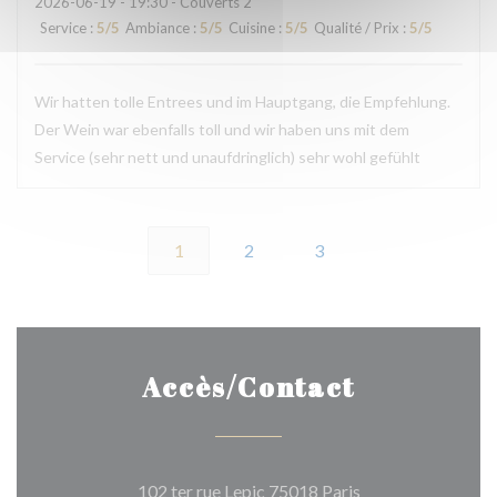
2026-06-19
- 19:30 - Couverts 2
Service
:
5
/5
Ambiance
:
5
/5
Cuisine
:
5
/5
Qualité / Prix
:
5
/5
Wir hatten tolle Entrees und im Hauptgang, die Empfehlung.
Der Wein war ebenfalls toll und wir haben uns mit dem
Service (sehr nett und unaufdringlich) sehr wohl gefühlt
1
2
3
Accès/Contact
((ouvre une nouvel
102 ter rue Lepic 75018 Paris