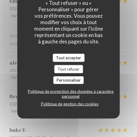
Ellen
C
« Tout refuser » ou «
Personnaliser » pour gérer
2026-06-28
- 13:00 - Couverts 4
vos préférences. Vous pouvez
Service
:
5
/5
Ambiance
:
5
/5
Cuisine
:
5
/5
Qualité / Prix
:
5
/5
modifier vos choix à tout
moment en cliquant sur l'icône
représentant un cookie en bas
Wonderful meal, excellent service, and a beautiful
à gauche des pages du site.
environment. We will definitely be back!
Tout accepter
alessandra
N
Tout refuser
2026-06-23
- 20:00 - Couverts 4
Service
:
5
/5
Ambiance
:
4
/5
Cuisine
:
5
/5
Qualité / Prix
:
4
/5
Personnaliser
Politique de protection des données à caractère
Bruce
L
personnel
Politique de gestion des cookies
2026-06-20
- 21:30 - Couverts 2
Service
:
5
/5
Ambiance
:
5
/5
Cuisine
:
5
/5
Qualité / Prix
:
5
/5
Imke
F