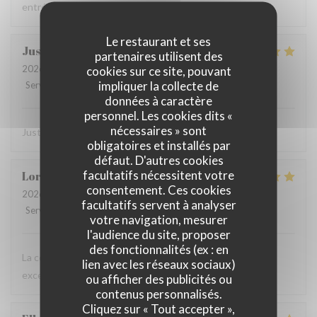
entrées, 2 plats à 100 euros, je ne reviendrai plus.
Le restaurant et ses
Justine
D
partenaires utilisent des
2026-07-08
- 20:30 - Couverts 2
cookies sur ce site, pouvant
impliquer la collecte de
Service
:
5
/5
Ambiance
:
5
/5
Cuisine
:
5
/5
Qualité / Prix
:
5
/5
données à caractère
personnel. Les cookies dits «
nécessaires » sont
Juste parfait ! Service & plat délicieux
obligatoires et installés par
défaut. D'autres cookies
facultatifs nécessitent votre
Lorena
M
consentement. Ces cookies
2026-07-07
- 19:30 - Couverts 4
facultatifs servent à analyser
Service
:
5
/5
Ambiance
:
5
/5
Cuisine
:
5
/5
Qualité / Prix
:
5
/5
votre navigation, mesurer
l'audience du site, proposer
des fonctionnalités (ex : en
La comida estaba muy buena, el vino rico y una atención
lien avec les réseaux sociaux)
excelente. Lo recomiendo 100%.
ou afficher des publicités ou
contenus personnalisés.
Cliquez sur « Tout accepter »,