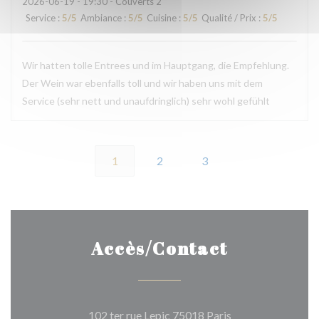
2026-06-19
- 19:30 - Couverts 2
Service
:
5
/5
Ambiance
:
5
/5
Cuisine
:
5
/5
Qualité / Prix
:
5
/5
Wir hatten tolle Entrees und im Hauptgang, die Empfehlung.
Der Wein war ebenfalls toll und wir haben uns mit dem
Service (sehr nett und unaufdringlich) sehr wohl gefühlt
1
2
3
Accès/Contact
((ouvre une nouvel
102 ter rue Lepic 75018 Paris