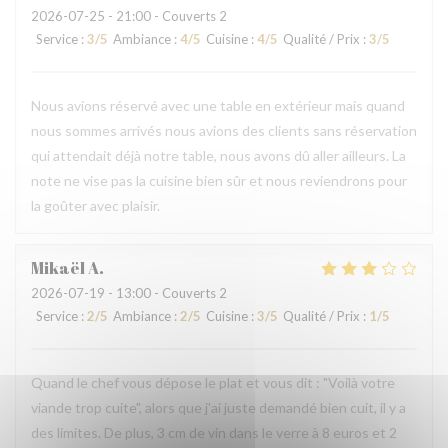
2026-07-25
- 21:00 - Couverts 2
Service
:
3
/5
Ambiance
:
4
/5
Cuisine
:
4
/5
Qualité / Prix
:
3
/5
Nous avions réservé avec une table en extérieur mais quand
nous sommes arrivés nous avions des clients sans réservation
qui attendait déjà notre table, nous avons dû aller ailleurs. La
note ne vise pas la cuisine bien sûr et nous reviendrons pour
la goûter avec plaisir.
Mikaël
A
2026-07-19
- 13:00 - Couverts 2
Service
:
2
/5
Ambiance
:
2
/5
Cuisine
:
3
/5
Qualité / Prix
:
1
/5
Quand le chef vous dépose le plat et vous dit : "Voilà votre
viande trop cuite", alors que j'ai juste demandé bien cuit, il y a
des limites. De plus, 3 cm de vin dans le verre à 8 euros et 2