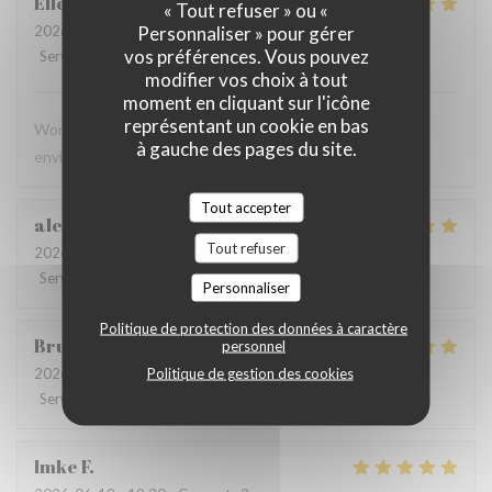
Ellen
C
« Tout refuser » ou «
Personnaliser » pour gérer
2026-06-28
- 13:00 - Couverts 4
vos préférences. Vous pouvez
Service
:
5
/5
Ambiance
:
5
/5
Cuisine
:
5
/5
Qualité / Prix
:
5
/5
modifier vos choix à tout
moment en cliquant sur l'icône
représentant un cookie en bas
Wonderful meal, excellent service, and a beautiful
à gauche des pages du site.
environment. We will definitely be back!
Tout accepter
alessandra
N
Tout refuser
2026-06-23
- 20:00 - Couverts 4
Service
:
5
/5
Ambiance
:
4
/5
Cuisine
:
5
/5
Qualité / Prix
:
4
/5
Personnaliser
Politique de protection des données à caractère
Bruce
L
personnel
Politique de gestion des cookies
2026-06-20
- 21:30 - Couverts 2
Service
:
5
/5
Ambiance
:
5
/5
Cuisine
:
5
/5
Qualité / Prix
:
5
/5
Imke
F