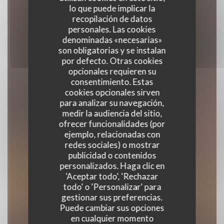
lo que puede implicar la
recopilación de datos
personales. Las cookies
denominadas «necesarias»
son obligatorias y se instalan
por defecto. Otras cookies
opcionales requieren su
consentimiento. Estas
cookies opcionales sirven
para analizar su navegación,
medir la audiencia del sitio,
ofrecer funcionalidades (por
ejemplo, relacionadas con
Le Bon, la Butte
redes sociales) o mostrar
publicidad o contenidos
personalizados. Haga clic en
NEO-BISTROT
|
PARIS
'Aceptar todo', 'Rechazar
todo' o 'Personalizar' para
gestionar sus preferencias.
RESERVAR UNA MESA
Puede cambiar sus opciones
en cualquier momento