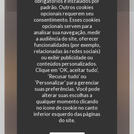
obrigatórios e instalados por
padrão. Outros cookies
opcionais requerem seu
consentimento. Esses cookies
opcionais servem para
analisar sua navegação, medir
a audiência do site, oferecer
funcionalidades (por exemplo,
relacionadas às redes sociais)
Le Bon, la Butte
ou exibir publicidade ou
conteúdos personalizados.
Clique em 'OK, aceitar tudo',
|
PARIS
'Recusar tudo' ou
'Personalizar' para gerenciar
RESERVAR UMA MESA
suas preferências. Você pode
alterar suas escolhas a
qualquer momento clicando
no ícone de cookie no canto
inferior esquerdo das páginas
do site.