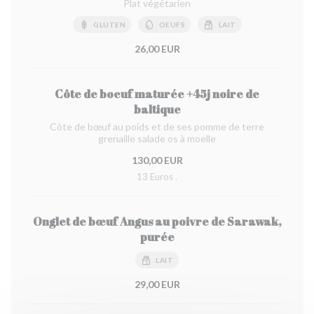
Plat végétarien
GLUTEN
OEUFS
LAIT
26,00 EUR
Côte de boeuf maturée +45j noire de
baltique
Côte de bœuf au poids et de ses pomme de terre
grenaille salade os à moelle
130,00 EUR
13 Euros .
Onglet de bœuf Angus au poivre de Sarawak,
purée
LAIT
29,00 EUR