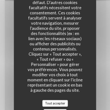
défaut. D'autres cookies
Mousse de camembert et ses mouillettes
facultatifs nécessitent votre
9,00 EUR
consentement. Ces cookies
facultatifs servent à analyser
votre navigation, mesurer
Selection de 4 fromages
l'audience du site, proposer
des fonctionnalités (ex : en
22,00 EUR
lien avec les réseaux sociaux)
ou afficher des publicités ou
contenus personnalisés.
Brillât savarin
Cliquez sur « Tout accepter »,
« Tout refuser » ou «
9,00 EUR
Personnaliser » pour gérer
vos préférences. Vous pouvez
modifier vos choix à tout
Montmartre-Brest
moment en cliquant sur l'icône
un Paris-Brest revisité par le chef
représentant un cookie en bas
GLUTEN
OEUFS
LAIT
à gauche des pages du site.
FRUITS À COQUE
SÉSAME
Tout accepter
11,00 EUR