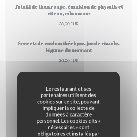
Tataki de thon rouge, émulsion de physalis et
citron, edamame
28,00 EUR
Secrets de cochon ibérique, jus de viande,
légume du moment
30,00 EUR
Pintade rôtie, sauce à l estragon, purée de
carotte et kalamansi , brocoli
Le restaurant et ses
partenaires utilisent des
25,00 EUR
cookies sur ce site, pouvant
impliquer la collecte de
données à caractère
Fromage
personnel. Les cookies dits «
nécessaires » sont
obligatoires et installés par